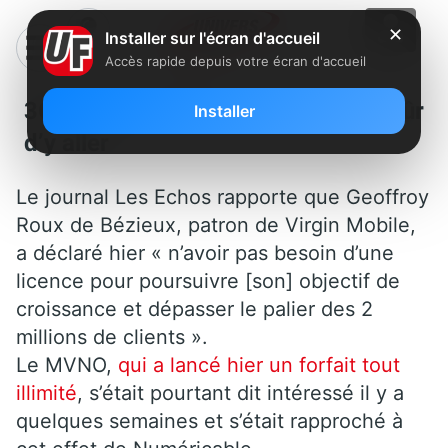
✕
Installer sur l'écran d'accueil
Accès rapide depuis votre écran d'accueil
3G: Virgin Mobile plus vraiment sûr
Installer
d’y aller
Le journal Les Echos rapporte que Geoffroy
Roux de Bézieux, patron de Virgin Mobile,
a déclaré hier « n’avoir pas besoin d’une
licence pour poursuivre [son] objectif de
croissance et dépasser le palier des 2
millions de clients ».
Le MVNO,
qui a lancé hier un forfait tout
illimité
, s’était pourtant dit intéressé il y a
quelques semaines et s’était rapproché à