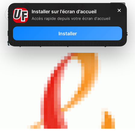
✕
Installer sur l'écran d'accueil
Accès rapide depuis votre écran d'accueil
France Télécom : 7 756 lignes
Installer
téléphoniques coupées en Mayenne