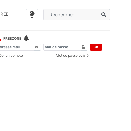
FREE
FREEZONE
OK
éer un compte
Mot de passe oublié