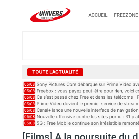
ACCUEIL
FREEZONE
TOUTE L'ACTUALITÉ
Sony Pictures Core débarque sur Prime Video avec
05/08
Freebox : vous payez peut-être pour rien, voici
05/08
abonnements TV oubliés
Ca s’est passé chez Free et dans les télécoms : F
05/08
pointe le bout de...
Prime Video devient le premier service de strea
05/08
ce lancement
Canal+ lance une nouvelle interface de navigation
05/08
Nouvelle offensive contre les sites porno : 31 pl
05/08
par Orange, Free, SF...
5G : Free Mobile continue son irrésistible remon
05/08
plus que jamais sous pr...
[Films] A la poursuite du 