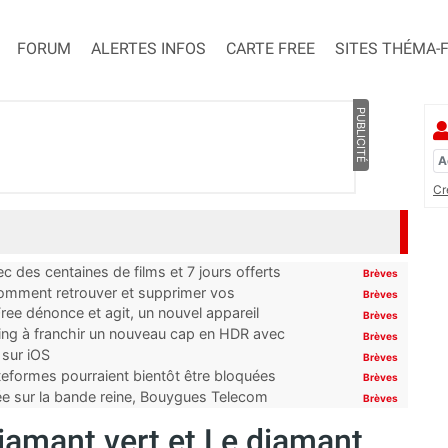
FORUM
ALERTES INFOS
CARTE FREE
SITES THÉMA-
PUBLICITÉ
Cr
 des centaines de films et 7 jours offerts
Brèves
 comment retrouver et supprimer vos
Brèves
ree dénonce et agit, un nouvel appareil
Brèves
ming à franchir un nouveau cap en HDR avec
Brèves
 sur iOS
Brèves
ateformes pourraient bientôt être bloquées
Brèves
tée sur la bande reine, Bouygues Telecom
Brèves
diamant vert et Le diamant