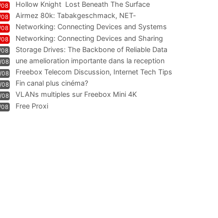
Hollow Knight  Lost Beneath The Surface
/08
Airmez 80k: Tabakgeschmack, NET-
/08
Technologie und Leistung im
Networking: Connecting Devices and Systems
/08
Networking: Connecting Devices and Sharing
/08
Information
Storage Drives: The Backbone of Reliable Data
/08
Management
une amelioration importante dans la reception
/08
WIFI
Freebox Telecom Discussion, Internet Tech Tips
/08
Communi
Fin canal plus cinéma?
/08
VLANs multiples sur Freebox Mini 4K
/08
Free Proxi
/08