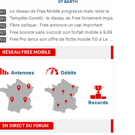
ST BARTH
Le réseau de Free Mobile progresse mais reste le
/01
m
...
Tempête Goretti : le réseau de Free fortement impa
/01
...
Fibre optique : Free annonce un cap important
/10
pass
...
Free booste sans surcoût son forfait mobile à 9,99
/07
...
Free Pro lance son offre de flotte mobile 5G à La
...
/05
RÉSEAU FREE MOBILE
Antennes
Débits
Records
EN DIRECT DU FORUM