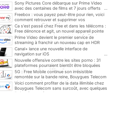
Sony Pictures Core débarque sur Prime Video
avec des centaines de films et 7 jours offerts
...
Freebox : vous payez peut-être pour rien, voici
comment retrouver et supprimer vos
abonnements TV oubliés
...
Ca s'est passé chez Free et dans les télécoms :
Free dénonce et agit, un nouvel appareil pointe
le bout de son nez chez des abonnés Freebox...
Prime Video devient le premier service de
...
streaming à franchir un nouveau cap en HDR
avec ce lancement
...
Canal+ lance une nouvelle interface de
navigation sur iOS
...
Nouvelle offensive contre les sites porno : 31
plateformes pourraient bientôt être bloquées
par Orange, Free, SFR et Bouygues
...
5G : Free Mobile continue son irrésistible
remontée sur la bande reine, Bouygues Telecom
plus que jamais sous pression
...
Voici comment profiter de la data illimitée chez
Bouygues Telecom sans surcoût, avec quelques
limites à connaître
...