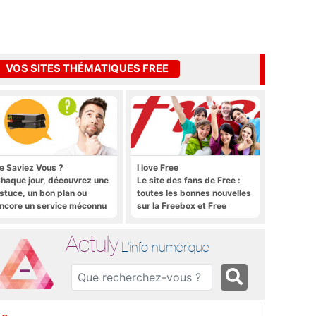
VOS SITES THÉMATIQUES FREE
e Saviez Vous ?
I love Free
haque jour, découvrez une
Le site des fans de Free :
stuce, un bon plan ou
toutes les bonnes nouvelles
ncore un service méconnu
sur la Freebox et Free
ur la Freebox et sur Free
Mobile, et rien que les
obile
bonnes nouvelles
Actuly
L'info numérique