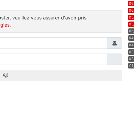
06
06
ster, veuillez vous assurer d'avoir pris
05
gles
.
05
05
04
04
03
03
01