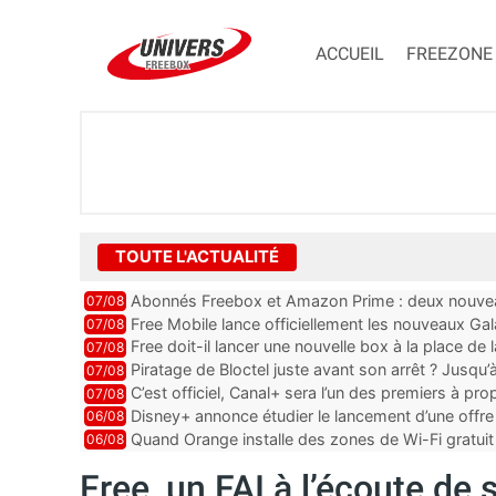
ACCUEIL
FREEZONE
TOUTE L'ACTUALITÉ
Abonnés Freebox et Amazon Prime : deux nouveau
07/08
Free Mobile lance officiellement les nouveaux Ga
07/08
des promos et des cadeaux
Free doit-il lancer une nouvelle box à la place de
07/08
Piratage de Bloctel juste avant son arrêt ? Jusqu
07/08
auraient fuité
C’est officiel, Canal+ sera l’un des premiers à 
07/08
Vision 2
Disney+ annonce étudier le lancement d’une offre 
06/08
Quand Orange installe des zones de Wi-Fi gratui
06/08
Free, un FAI à l’écoute d