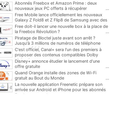
Abonnés Freebox et Amazon Prime : deux
nouveaux jeux PC offerts à récupérer
...
Free Mobile lance officiellement les nouveaux
Galaxy Z Fold8 et Z Flip8 de Samsung avec des
promos et des cadeaux
...
Free doit-il lancer une nouvelle box à la place de
la Freebox Révolution ?
...
Piratage de Bloctel juste avant son arrêt ?
Jusqu'à 3 millions de numéros de téléphone
auraient fuité
...
C'est officiel, Canal+ sera l'un des premiers à
proposer des contenus compatibles Dolby
Vision 2
...
Disney+ annonce étudier le lancement d'une
offre gratuite
...
Quand Orange installe des zones de Wi-Fi
gratuit au Bout du Monde
...
La nouvelle application Freenetic prépare son
arrivée sur Android et iPhone pour les abonnés
Freebox, testez la
...