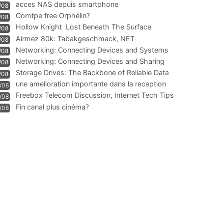
acces NAS depuis smartphone
/08
Comtpe free Orphélin?
/08
Hollow Knight  Lost Beneath The Surface
/08
Airmez 80k: Tabakgeschmack, NET-
/08
Technologie und Leistung im
Networking: Connecting Devices and Systems
/08
Networking: Connecting Devices and Sharing
/08
Information
Storage Drives: The Backbone of Reliable Data
/08
Management
une amelioration importante dans la reception
/08
WIFI
Freebox Telecom Discussion, Internet Tech Tips
/08
Communi
Fin canal plus cinéma?
/08