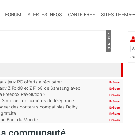
FORUM
ALERTES INFOS
CARTE FREE
SITES THÉMA-
PUBLICITÉ
Cr
x jeux PC offerts à récupérer
Brèves
laxy Z Fold8 et Z Flip8 de Samsung avec
Brèves
 la Freebox Révolution ?
Brèves
’à 3 millions de numéros de téléphone
Brèves
proposer des contenus compatibles Dolby
Brèves
gratuite
Brèves
t au Bout du Monde
Brèves
e sa communauté