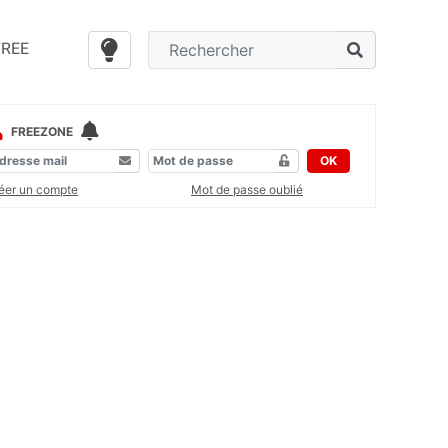
FREE
FREEZONE
OK
éer un compte
Mot de passe oublié