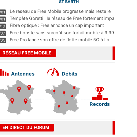
ST BARTH
Le réseau de Free Mobile progresse mais reste le
/01
m
...
Tempête Goretti : le réseau de Free fortement impa
/01
...
Fibre optique : Free annonce un cap important
/10
pass
...
Free booste sans surcoût son forfait mobile à 9,99
/07
...
Free Pro lance son offre de flotte mobile 5G à La
...
/05
RÉSEAU FREE MOBILE
Antennes
Débits
Records
EN DIRECT DU FORUM