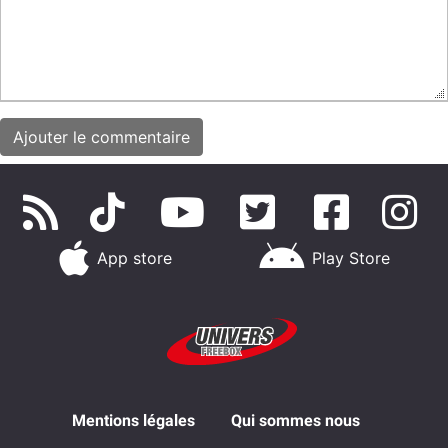
App store
Play Store
Mentions légales
Qui sommes nous