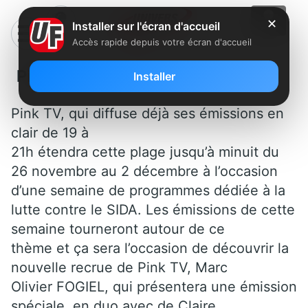
✕
Installer sur l'écran d'accueil
Accès rapide depuis votre écran d'accueil
Pink TV, encore plus claire
Installer
Pink TV, qui diffuse déjà ses émissions en
clair de 19 à
21h étendra cette plage jusqu’à minuit du
26 novembre au 2 décembre à l’occasion
d’une
semaine de programmes dédiée à la
lutte contre le SIDA. Les émissions de cette
semaine tourneront autour de ce
thème et ça sera l’occasion de découvrir la
nouvelle recrue de Pink TV, Marc
Olivier FOGIEL, qui présentera une émission
spéciale, en duo avec de Claire