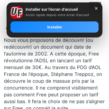
✕
Installer sur l'écran d'accueil
Accès rapide depuis votre écran d'accueil
AOL France: Free m’a tué (Vidéo)
Installer
Nous vous proposons de découvrir (ou
redécouvrir) un document qui date de
l’automne de
2002. A cette époque, Free
révolutionne l’ADSL en lancant un tarif
mensuel de 30€. Au travers du PDG d’AOL
France de l’époque, Stéphane Treppoz, on
découvre le coup de massue pris par la
concurrence. Il ne comprend visiblement
pas comment Free peut proposer un tarif
aussi bas. Il fera le choix de ne pas s’aligner
sur Free, on connait la suite…