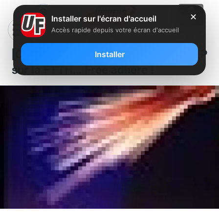
✕
Installer sur l'écran d'accueil
Accès rapide depuis votre écran d'accueil
[CP] Recommandations de l’ARCEP
Installer
sur la FTTH… Free adhère !