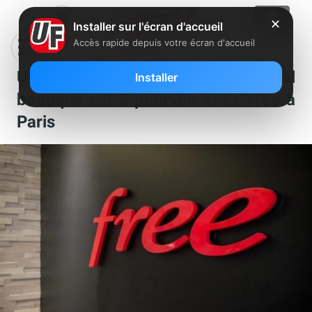
✕
Installer sur l'écran d'accueil
Accès rapide depuis votre écran d'accueil
Un poste de conseiller commercial
Installer
boutique est à pourvoir chez Free à
Paris