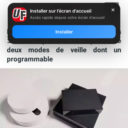
✕
Installer sur l'écran d'accueil
Accès rapide depuis votre écran d'accueil
Le saviez-vous ? Les players
Installer
Freebox Pop et mini 4K disposent de
deux modes de veille dont un
programmable