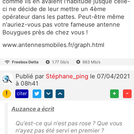
comme ils en avaient l'habitude jusque celle-
ci ne décide de leur mettre un 4ème
opérateur dans les pattes. Peut-être même
n'auriez-vous pas votre fameuse antenne
Bouygues près de chez vous !
www.antennesmobiles.fr/graph.html
Freebox Delta
1.77 Gb/s
663 Mb/s
Publié
par
Stéphane_ping
le 07/04/2021
à 08h41
!
+
-
citer
Auzance a écrit
Qu'est-ce qui n'est pas rose ? Que vous
n'ayez pas été servi en premier ?