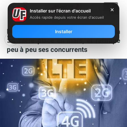
✕
Installer sur l'écran d'accueil
Accès rapide depuis votre écran d'accueil
Déploiement 4G : Free prend la
Installer
première place en mars, et rattrape
peu à peu ses concurrents