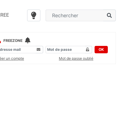
FREE
FREEZONE
OK
éer un compte
Mot de passe oublié