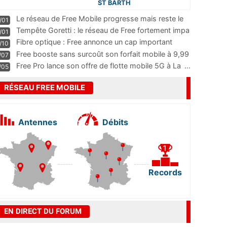
ST BARTH
Le réseau de Free Mobile progresse mais reste le
/01
m
...
Tempête Goretti : le réseau de Free fortement impa
/01
...
Fibre optique : Free annonce un cap important
/10
pass
...
Free booste sans surcoût son forfait mobile à 9,99
/07
...
Free Pro lance son offre de flotte mobile 5G à La
...
/05
RÉSEAU FREE MOBILE
Antennes
Débits
Records
EN DIRECT DU FORUM