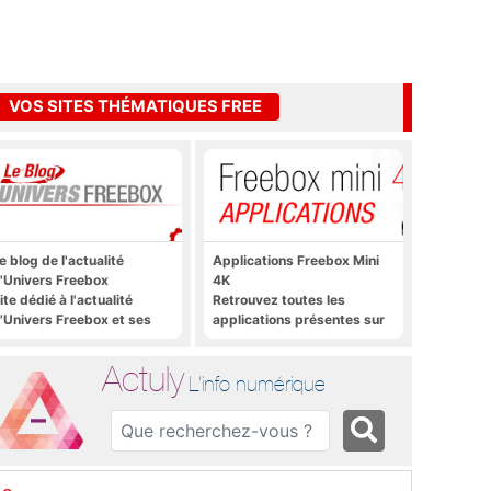
VOS SITES THÉMATIQUES FREE
e blog de l'actualité
Applications Freebox Mini
'Univers Freebox
4K
ite dédié à l'actualité
Retrouvez toutes les
'Univers Freebox et ses
applications présentes sur
pplications mobiles, aux
Freebox Mini 4K en un clic
orums, aux sites
Actuly
hématiques Actuly, à
L'info numérique
reezone, etc.