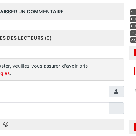
 LAISSER UN COMMENTAIRE
23
09
09
29
S DES LECTEURS (0)
23
ster, veuillez vous assurer d'avoir pris
gles
.