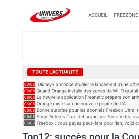
ACCUEIL
FREEZONE
TOUTE L'ACTUALITÉ
Disney+ annonce étudier le lancement d’une offre
06/08
Quand Orange installe des zones de Wi-Fi gratui
06/08
La nouvelle application Freenetic prépare son arr
06/08
abonnés Freebox, testez la
Orange mise sur une nouvelle pépite de l’IA
06/08
Bonne surprise pour les abonnés Freebox Ultra, t
06/08
inclus
Sony Pictures Core débarque sur Prime Video avec
05/08
Freebox : vous payez peut-être pour rien, voici
05/08
abonnements TV oubliés
Top12: succès pour la Cou