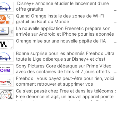
Disney+ annonce étudier le lancement d'une
offre gratuite
...
Quand Orange installe des zones de Wi-Fi
gratuit au Bout du Monde
...
La nouvelle application Freenetic prépare son
arrivée sur Android et iPhone pour les abonnés
Freebox, testez la
...
Orange mise sur une nouvelle pépite de l'IA
...
Bonne surprise pour les abonnés Freebox Ultra,
toute la Liga débarque sur Disney+ et c'est
inclus
...
Sony Pictures Core débarque sur Prime Video
avec des centaines de films et 7 jours offerts
...
Freebox : vous payez peut-être pour rien, voici
comment retrouver et supprimer vos
abonnements TV oubliés
...
Ca s'est passé chez Free et dans les télécoms :
Free dénonce et agit, un nouvel appareil pointe
le bout de son nez chez des abonnés Freebox...
...