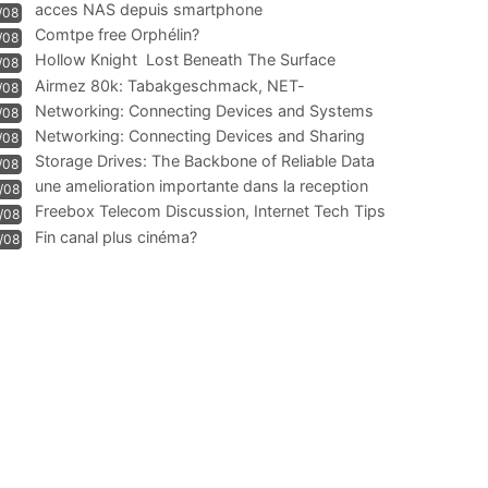
acces NAS depuis smartphone
/08
Comtpe free Orphélin?
/08
Hollow Knight  Lost Beneath The Surface
/08
Airmez 80k: Tabakgeschmack, NET-
/08
Technologie und Leistung im
Networking: Connecting Devices and Systems
/08
Networking: Connecting Devices and Sharing
/08
Information
Storage Drives: The Backbone of Reliable Data
/08
Management
une amelioration importante dans la reception
/08
WIFI
Freebox Telecom Discussion, Internet Tech Tips
/08
Communi
Fin canal plus cinéma?
/08