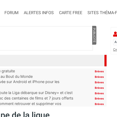
FORUM
ALERTES INFOS
CARTE FREE
SITES THÉMA-
PUBLICITÉ
Cr
 gratuite
Brèves
t au Bout du Monde
Brèves
ivée sur Android et iPhone pour les
Brèves
Brèves
oute la Liga débarque sur Disney+ et c’est
Brèves
 des centaines de films et 7 jours offerts
Brèves
 comment retrouver et supprimer vos
Brèves
pe de la ligue