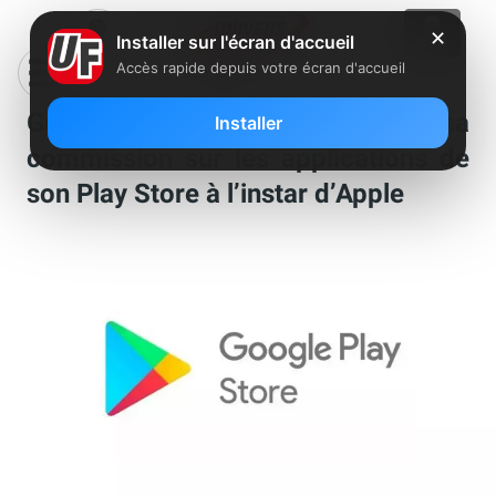
✕
Installer sur l'écran d'accueil
Accès rapide depuis votre écran d'accueil
Google a annoncé réduire sa
Installer
commission sur les applications de
son Play Store à l’instar d’Apple