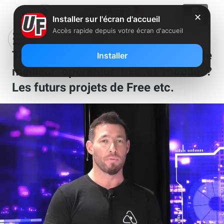
✕
Installer sur l'écran d'accueil
Accès rapide depuis votre écran d'accueil
Totalement fibrés : Quel est le
Installer
meilleur opérateur fixe et mobile ?
Les futurs projets de Free etc.