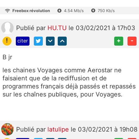
Freebox révolution
4.54 Mb/s
750 Kb/s
Publié
par
HU.TU
le 03/02/2021 à 17h03
!
+
-
citer
B jr
les chaines Voyages comme Aerostar ne
faisaient que de la rediffusion et de
programmes français déjà passés et repassés
sur les chaînes publiques, pour Voyages.
Publié
par
latulipe
le 03/02/2021 à 19h08