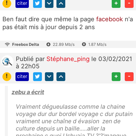
!
+
-
citer
Ben faut dire que même la page
facebook
n'a
pas était mis à jour depuis 2 ans
Freebox Delta
22.89 Mb/s
1.87 Mb/s
Publié
par
Stéphane_ping
le 03/02/2021
à 22h05
!
+
-
citer
zebu a écrit
Vraiment dégueulasse comme la chaine
voyage dur dur bordel voyage c dur putain
vraiment une chaîne d évasion zen de
culture depuis un baille.....aller la
prochaine c quoi Ushuaia TV ?'?'manque