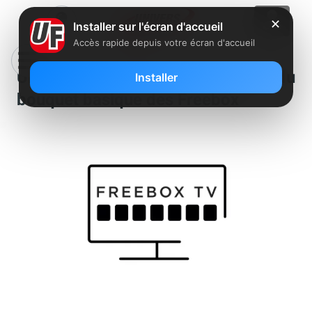
✕
Installer sur l'écran d'accueil
Accès rapide depuis votre écran d'accueil
Une chaîne TV française disparaît du
Installer
bouquet basique des Freebox