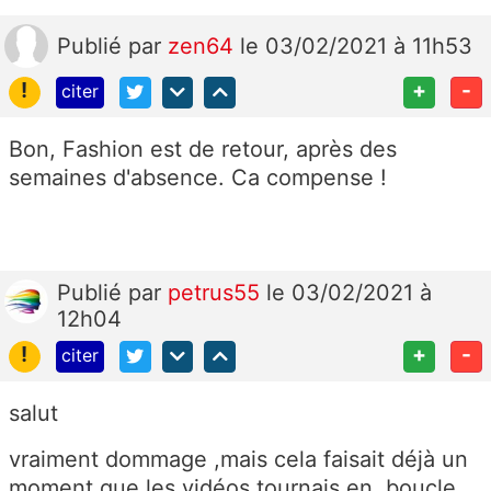
Publié
par
zen64
le 03/02/2021 à 11h53
!
+
-
citer
Bon, Fashion est de retour, après des
semaines d'absence. Ca compense !
Publié
par
petrus55
le 03/02/2021 à
12h04
!
+
-
citer
salut
vraiment dommage ,mais cela faisait déjà un
moment que les vidéos tournais en boucle