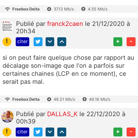
Freebox Delta
37.13 Mb/s
4.55 Mb/s
Publié
par
franck2caen
le 21/12/2020 à
20h34
!
+
-
citer
si on peut faire quelque chose par rapport au
décalage son-image que l'on a parfois sur
certaines chaines (LCP en ce moment), ce
serait pas mal.
Freebox Delta
49.21 Mb/s
49.16 Mb/s
Publié
par
DALLAS_K
le 22/12/2020 à
00h39
!
+
-
citer