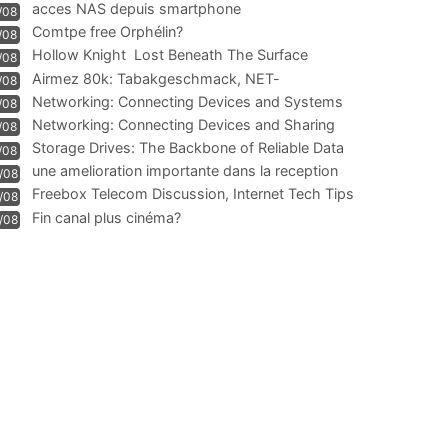
acces NAS depuis smartphone
/08
Comtpe free Orphélin?
/08
Hollow Knight  Lost Beneath The Surface
/08
Airmez 80k: Tabakgeschmack, NET-
/08
Technologie und Leistung im
Networking: Connecting Devices and Systems
/08
Networking: Connecting Devices and Sharing
/08
Information
Storage Drives: The Backbone of Reliable Data
/08
Management
une amelioration importante dans la reception
/08
WIFI
Freebox Telecom Discussion, Internet Tech Tips
/08
Communi
Fin canal plus cinéma?
/08