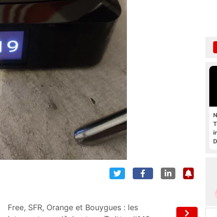
N
T
i
D
Free, SFR, Orange et Bouygues : les