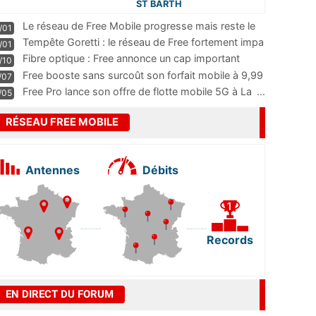
ST BARTH
Le réseau de Free Mobile progresse mais reste le
/01
m
...
Tempête Goretti : le réseau de Free fortement impa
/01
...
Fibre optique : Free annonce un cap important
/10
pass
...
Free booste sans surcoût son forfait mobile à 9,99
/07
...
Free Pro lance son offre de flotte mobile 5G à La
...
/05
RÉSEAU FREE MOBILE
Antennes
Débits
Records
EN DIRECT DU FORUM