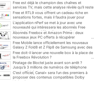
Free est déjà le champion des chaînes et
services TV, mais cette analyse révèle qu'il reste
encore au moins 141 ajouts possibles
...
Free et RTL9 vous offrent un cadeau riche en
sensations fortes, mais il faudra jouer pour
l'obtenir
...
L'application nPerf se met à jour avec une
nouveauté qui intéressera les abonnés Free
Mobile, Orange, SFR et Bouygues Telecom
...
Abonnés Freebox et Amazon Prime : deux
nouveaux jeux PC offerts à récupérer
...
Free Mobile lance officiellement les nouveaux
Galaxy Z Fold8 et Z Flip8 de Samsung avec des
promos et des cadeaux
...
Free doit-il lancer une nouvelle box à la place de
la Freebox Révolution ?
...
Piratage de Bloctel juste avant son arrêt ?
Jusqu'à 3 millions de numéros de téléphone
auraient fuité
...
C'est officiel, Canal+ sera l'un des premiers à
proposer des contenus compatibles Dolby
Vision 2
...