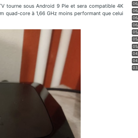
06
TV tourne sous Android 9 Pie et sera compatible 4K
06
m quad-core à 1,66 GHz moins performant que celui
06
06
05
05
05
04
04
03