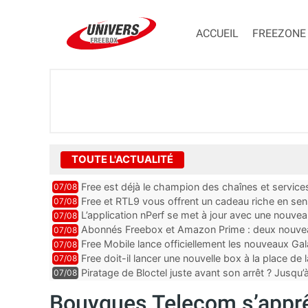
ACCUEIL
FREEZONE
TOUTE L'ACTUALITÉ
Free est déjà le champion des chaînes et services 
07/08
encore au moin...
Free et RTL9 vous offrent un cadeau riche en sens
07/08
l’obtenir
L’application nPerf se met à jour avec une nouvea
07/08
Mobile, Orange, SFR ...
Abonnés Freebox et Amazon Prime : deux nouveau
07/08
Free Mobile lance officiellement les nouveaux Ga
07/08
des promos et des cadeaux
Free doit-il lancer une nouvelle box à la place de
07/08
Piratage de Bloctel juste avant son arrêt ? Jusqu
07/08
auraient fuité
Bouygues Telecom s’apprê