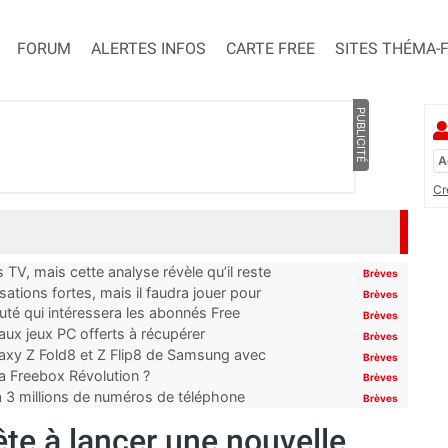
FORUM
ALERTES INFOS
CARTE FREE
SITES THÉMA-
PUBLICITÉ
Cr
TV, mais cette analyse révèle qu’il reste
Brèves
ations fortes, mais il faudra jouer pour
Brèves
uté qui intéressera les abonnés Free
Brèves
x jeux PC offerts à récupérer
Brèves
laxy Z Fold8 et Z Flip8 de Samsung avec
Brèves
 la Freebox Révolution ?
Brèves
’à 3 millions de numéros de téléphone
Brèves
te à lancer une nouvelle