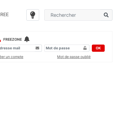
FREE
FREEZONE
OK
éer un compte
Mot de passe oublié