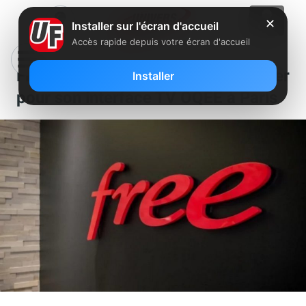
✕
Installer sur l'écran d'accueil
Accès rapide depuis votre écran d'accueil
Free recherche un Product Owner
Installer
pour son interface TV OQEE à Paris