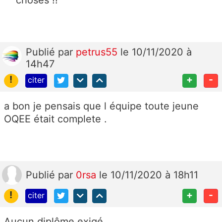
Publié
par
petrus55
le 10/11/2020 à
14h47
!
+
-
citer
a bon je pensais que l équipe toute jeune
OQEE était complete .
Publié
par
0rsa
le 10/11/2020 à 18h11
!
+
-
citer
Aucun diplôme exigé