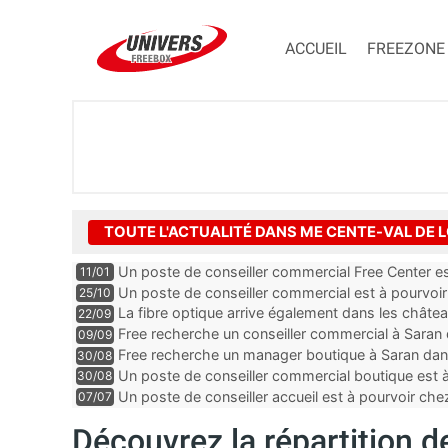
ACCUEIL
FREEZONE
TOUTE L'ACTUALITÉ DANS ME CENTE-VAL DE L
Un poste de conseiller commercial Free Center e
11/01
d’Indre-et-Loire
Un poste de conseiller commercial est à pourvoi
25/10
d’Indre-et-Loire
La fibre optique arrive également dans les châte
22/09
Free recherche un conseiller commercial à Saran 
09/09
Free recherche un manager boutique à Saran dans
30/08
Un poste de conseiller commercial boutique est à
30/08
département du Loir-et-Cher
Un poste de conseiller accueil est à pourvoir ch
07/07
Cher
Découvrez la répartition 