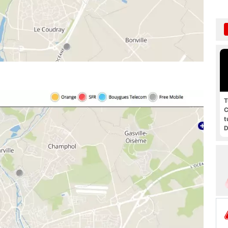
T
C
t
D
g