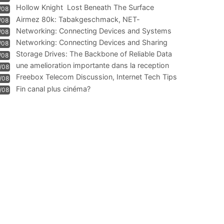
Hollow Knight  Lost Beneath The Surface
/08
Airmez 80k: Tabakgeschmack, NET-
/08
Technologie und Leistung im
Networking: Connecting Devices and Systems
/08
Networking: Connecting Devices and Sharing
/08
Information
Storage Drives: The Backbone of Reliable Data
/08
Management
une amelioration importante dans la reception
/08
WIFI
Freebox Telecom Discussion, Internet Tech Tips
/08
Communi
Fin canal plus cinéma?
/08