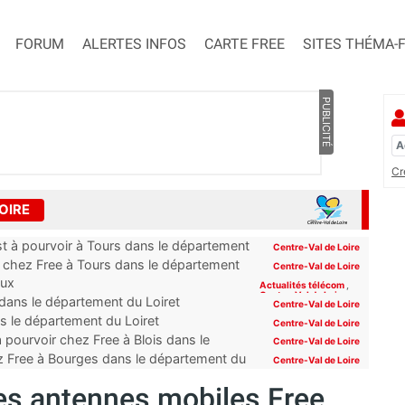
FORUM
ALERTES INFOS
CARTE FREE
SITES THÉMA-
PUBLICITÉ
Cr
OIRE
st à pourvoir à Tours dans le département
Centre-Val de Loire
r chez Free à Tours dans le département
Centre-Val de Loire
aux
Actualités télécom
,
Centre-Val de Loire
dans le département du Loiret
Centre-Val de Loire
 le département du Loiret
Centre-Val de Loire
 pourvoir chez Free à Blois dans le
Centre-Val de Loire
ez Free à Bourges dans le département du
Centre-Val de Loire
des antennes mobiles Free