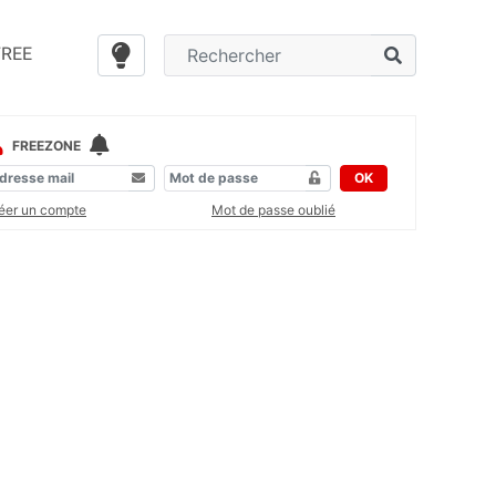
FREE
FREEZONE
OK
éer un compte
Mot de passe oublié