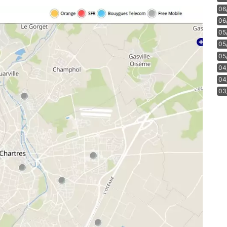
06
06
05
05
05
04
04
03