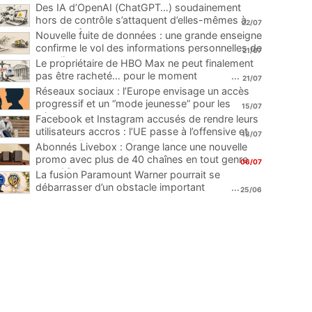
Des IA d’OpenAI (ChatGPT…) soudainement
hors de contrôle s’attaquent d’elles-mêmes à
22/07
une plateforme
...
Nouvelle fuite de données : une grande enseigne
confirme le vol des informations personnelles de
21/07
ses clients
...
Le propriétaire de HBO Max ne peut finalement
pas être racheté… pour le moment
...
21/07
Réseaux sociaux : l’Europe envisage un accès
progressif et un “mode jeunesse” pour les
15/07
mineurs
...
Facebook et Instagram accusés de rendre leurs
utilisateurs accros : l’UE passe à l’offensive et
13/07
menace d’une amende record
...
Abonnés Livebox : Orange lance une nouvelle
promo avec plus de 40 chaînes en tout genre
06/07
pour 1€
...
La fusion Paramount Warner pourrait se
débarrasser d’un obstacle important
...
25/06