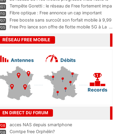
m
...
Tempête Goretti : le réseau de Free fortement impa
/01
...
Fibre optique : Free annonce un cap important
/10
pass
...
Free booste sans surcoût son forfait mobile à 9,99
/07
...
Free Pro lance son offre de flotte mobile 5G à La
...
/05
RÉSEAU FREE MOBILE
Antennes
Débits
Records
EN DIRECT DU FORUM
acces NAS depuis smartphone
/08
Comtpe free Orphélin?
/08