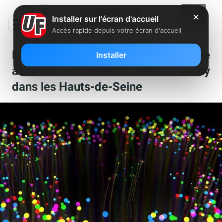
✕
Installer sur l'écran d'accueil
Accès rapide depuis votre écran d'accueil
Fibre : le réseau FTTH de Free
Installer
accueille un nouveau NRO à Clichy
dans les Hauts-de-Seine