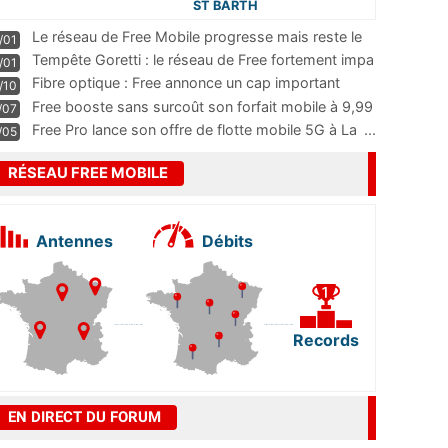
ST BARTH
Le réseau de Free Mobile progresse mais reste le
/01
m
...
Tempête Goretti : le réseau de Free fortement impa
/01
...
Fibre optique : Free annonce un cap important
/10
pass
...
Free booste sans surcoût son forfait mobile à 9,99
/07
...
Free Pro lance son offre de flotte mobile 5G à La
...
/05
RÉSEAU FREE MOBILE
Antennes
Débits
Records
EN DIRECT DU FORUM