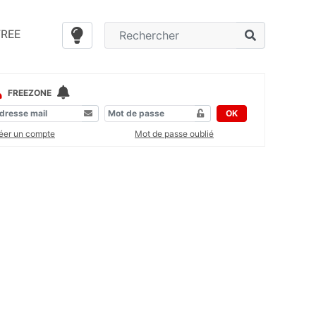
FREE
FREEZONE
OK
éer un compte
Mot de passe oublié