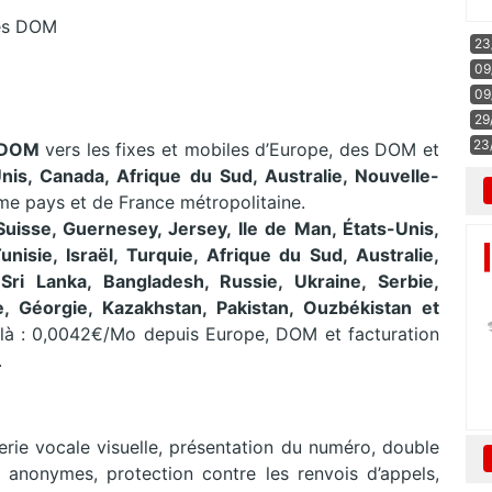
 les DOM
23
09
09
29
23
 DOM
vers les fixes et mobiles d’Europe, des DOM et
nis, Canada, Afrique du Sud, Australie, Nouvelle-
me pays et de France métropolitaine.
uisse, Guernesey, Jersey, Ile de Man, États-Unis,
nisie, Israël, Turquie, Afrique du Sud, Australie,
,
Sri Lanka, Bangladesh, Russie, Ukraine, Serbie,
, Géorgie, Kazakhstan, Pakistan, Ouzbékistan et
là : 0,0042€/Mo depuis Europe, DOM et facturation
.
rie vocale visuelle, présentation du numéro, double
 anonymes, protection contre les renvois d’appels,