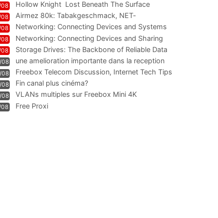
Hollow Knight  Lost Beneath The Surface
/08
Airmez 80k: Tabakgeschmack, NET-
/08
Technologie und Leistung im
Networking: Connecting Devices and Systems
/08
Networking: Connecting Devices and Sharing
/08
Information
Storage Drives: The Backbone of Reliable Data
/08
Management
une amelioration importante dans la reception
/08
WIFI
Freebox Telecom Discussion, Internet Tech Tips
/08
Communi
Fin canal plus cinéma?
/08
VLANs multiples sur Freebox Mini 4K
/08
Free Proxi
/08