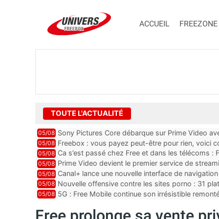
ACCUEIL
FREEZONE
TOUTE L'ACTUALITÉ
Sony Pictures Core débarque sur Prime Video avec
05/08
Freebox : vous payez peut-être pour rien, voici
05/08
abonnements TV oubliés
Ca s’est passé chez Free et dans les télécoms : F
05/08
pointe le bout de...
Prime Video devient le premier service de strea
05/08
ce lancement
Canal+ lance une nouvelle interface de navigation
05/08
Nouvelle offensive contre les sites porno : 31 pl
05/08
par Orange, Free, SF...
5G : Free Mobile continue son irrésistible remon
05/08
plus que jamais sous pr...
Free prolonge sa vente pr