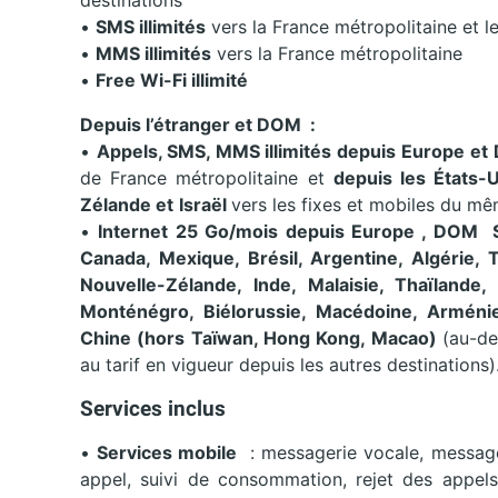
destinations
•
SMS illimités
vers la France métropolitaine et
•
MMS illimités
vers la France métropolitaine
•
Free
Wi-Fi illimité
Depuis l’étranger et DOM
:
•
Appels, SMS, MMS illimités depuis Europe
et
de France métropolitaine et
depuis les États-U
Zélande et
Israël
vers les fixes et mobiles du mê
•
Internet 25 Go/mois depuis Europe
, DOM
S
Canada, Mexique, Brésil, Argentine, Algérie, Tu
Nouvelle-Zélande, Inde, Malaisie, Thaïlande
Monténégro, Biélorussie, Macédoine, Arménie
Chine (hors Taïwan, Hong Kong, Macao)
(au-de
au tarif en vigueur depuis les autres destinations)
Services inclus
•
Services mobile
: messagerie vocale, message
appel, suivi de consommation, rejet des appels