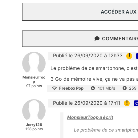
ACCÉDER AUX
COMMENTAIRES
!
Publié le 26/09/2020 à 12h33
Le problème de ce smartphone, c'es
MonsieurToo
3 Go de mémoire vive, ça ne va pas al
p
97 points
Freebox Pop
401 Mb/s
259
!
Publié le 26/09/2020 à 17h11
c
MonsieurToop a écrit
Jerry128
128 points
Le problème de ce smartphon