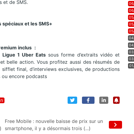
s et de SMS.
06
06
05
 spéciaux et les SMS+
05
05
04
04
Premium inclus
:
03
 Ligue 1 Uber Eats
sous forme d’extraits vidéo et
03
t belle action. Vous profitez aussi des résumés de
01
fflet final, d’interviews exclusives, de productions
es ou encore podcasts
on
Free Mobile : nouvelle baisse de prix sur un
)
smartphone, il y a désormais trois (...)