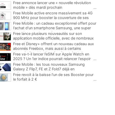
Free annonce lancer une « nouvelle révolution
mobile » dès mardi prochain
...
Free Mobile active encore massivement sa 4G
900 MHz pour booster la couverture de ses
abonnés
...
Free Mobile : un cadeau exceptionnel offert pour
l'achat d'un smartphone Samsung, une super
occasion pour la rentrée
...
Free lance plusieurs nouveautés sur son
application mobile officielle, avec de nombreux
ajouts bienvenus
...
Free et Disney+ offrent un nouveau cadeau aux
abonnés Freebox, mais aussi à certains
abonnés Free Mobile grâce à une évolution
...
Free va-t-il lancer l’eSIM sur Apple Watch en
2025 ? Un 1er indice pourrait relancer l'espoir
...
Free Mobile : les tous nouveaux Samsung
Galaxy Z Flip7, FE et Z Fold7 déjà en
précommande avec des promos
...
Free revoit à la baisse l'un de ses Booster pour
le forfait à 2 €
...