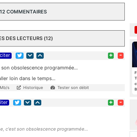
 12 COMMENTAIRES
 DES LECTEURS (12)
+
-
citer
t son obsolescence programmée...
F
ler loin dans le temps...
T
c
 Mb/s
Historique
Tester son débit
B
+
-
iter
e, c'est son obsolescence programmée...