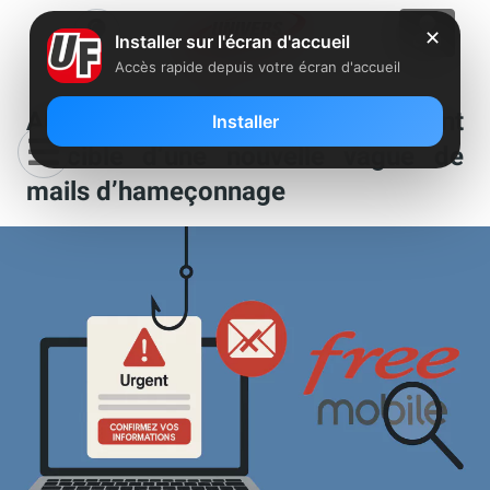
✕
Installer sur l'écran d'accueil
Accès rapide depuis votre écran d'accueil
Alerte, les abonnés Free Mobile sont
Installer
la cible d’une nouvelle vague de
mails d’hameçonnage