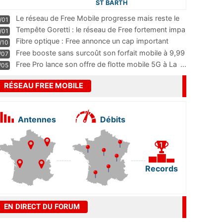
ST BARTH
Le réseau de Free Mobile progresse mais reste le
/01
m
...
Tempête Goretti : le réseau de Free fortement impa
/01
...
Fibre optique : Free annonce un cap important
/10
pass
...
Free booste sans surcoût son forfait mobile à 9,99
/07
...
Free Pro lance son offre de flotte mobile 5G à La
...
/05
RÉSEAU FREE MOBILE
Antennes
Débits
Records
EN DIRECT DU FORUM