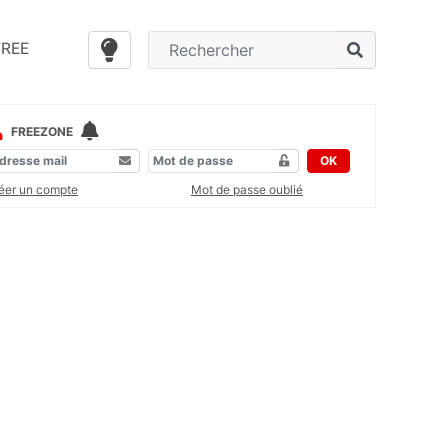
FREE
FREEZONE
OK
éer un compte
Mot de passe oublié