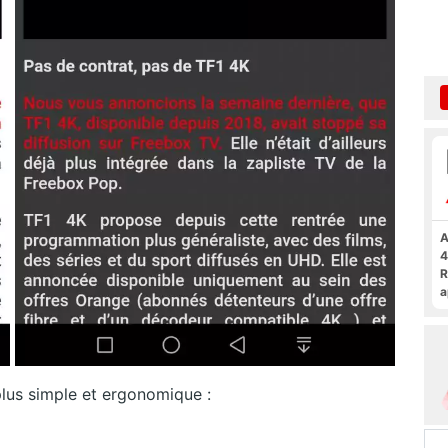
A
4
R
a
F
plus simple et ergonomique :