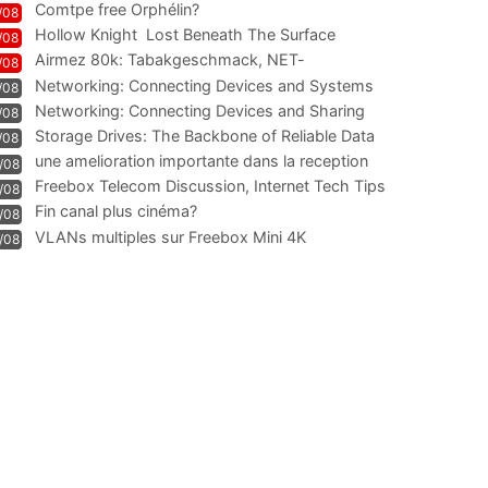
Comtpe free Orphélin?
/08
Hollow Knight  Lost Beneath The Surface
/08
Airmez 80k: Tabakgeschmack, NET-
/08
Technologie und Leistung im
Networking: Connecting Devices and Systems
/08
Networking: Connecting Devices and Sharing
/08
Information
Storage Drives: The Backbone of Reliable Data
/08
Management
une amelioration importante dans la reception
/08
WIFI
Freebox Telecom Discussion, Internet Tech Tips
/08
Communi
Fin canal plus cinéma?
/08
VLANs multiples sur Freebox Mini 4K
/08