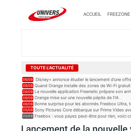
ACCUEIL
FREEZONE
TOUTE L'ACTUALITÉ
Disney+ annonce étudier le lancement d’une offre
06/08
Quand Orange installe des zones de Wi-Fi gratui
06/08
La nouvelle application Freenetic prépare son arr
06/08
abonnés Freebox, testez la
Orange mise sur une nouvelle pépite de l’IA
06/08
Bonne surprise pour les abonnés Freebox Ultra, t
06/08
inclus
Sony Pictures Core débarque sur Prime Video avec
05/08
Freebox : vous payez peut-être pour rien, voici
05/08
abonnements TV oubliés
Lancement de la nouvelle v