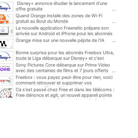
Disney+ annonce étudier le lancement d'une
offre gratuite
...
Quand Orange installe des zones de Wi-Fi
gratuit au Bout du Monde
...
La nouvelle application Freenetic prépare son
arrivée sur Android et iPhone pour les abonnés
Freebox, testez la
...
Orange mise sur une nouvelle pépite de l'IA
...
Bonne surprise pour les abonnés Freebox Ultra,
toute la Liga débarque sur Disney+ et c'est
inclus
...
Sony Pictures Core débarque sur Prime Video
avec des centaines de films et 7 jours offerts
...
Freebox : vous payez peut-être pour rien, voici
comment retrouver et supprimer vos
abonnements TV oubliés
...
Ca s'est passé chez Free et dans les télécoms :
Free dénonce et agit, un nouvel appareil pointe
le bout de son nez chez des abonnés Freebox...
...