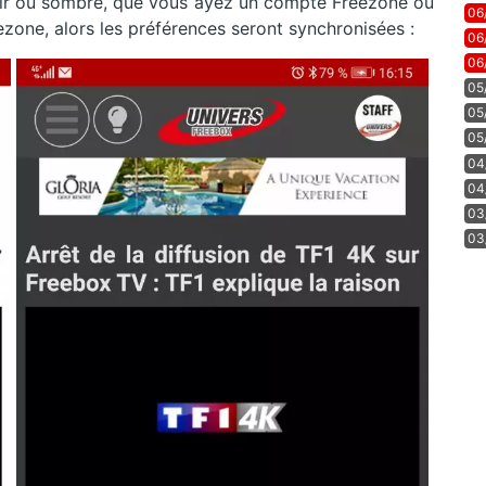
air ou sombre, que vous ayez un compte Freezone ou
06
zone, alors les préférences seront synchronisées :
06
06
05
05
05
04
04
03
03