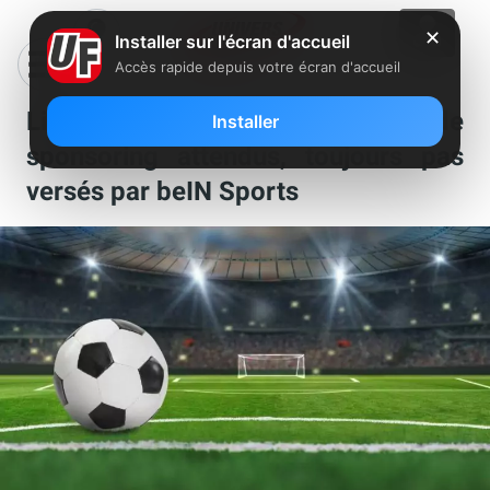
✕
Installer sur l'écran d'accueil
Accès rapide depuis votre écran d'accueil
Ligue 1 : 20 millions d’euros de
Installer
sponsoring attendus, toujours pas
versés par beIN Sports