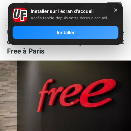
✕
Installer sur l'écran d'accueil
Accès rapide depuis votre écran d'accueil
Un poste de rédacteur chargé de
Installer
communication est à pourvoir chez
Free à Paris