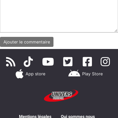
App store
Play Store
Mentions légales
Qui sommes nous