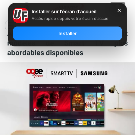
✕
Installer sur l'écran d'accueil
Accès rapide depuis votre écran d'accueil
Abonnés Freebox : de nouveaux
Installer
modèles de Smart TV plus
abordables disponibles