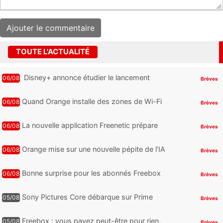
TOUTE L'ACTUALITÉ
Disney+ annonce étudier le lancement
06/08
Brèves
d’une offre gratuite
Quand Orange installe des zones de Wi-Fi
06/08
Brèves
gratuit au Bout du Monde
La nouvelle application Freenetic prépare
06/08
Brèves
son arrivée sur Android et iPhone pour les
abonnés Freebox, testez la
Orange mise sur une nouvelle pépite de l’IA
06/08
Brèves
Bonne surprise pour les abonnés Freebox
06/08
Brèves
Ultra, toute la Liga débarque sur Disney+
et c’est inclus
Sony Pictures Core débarque sur Prime
05/08
Brèves
Video avec des centaines de films et 7
jours offerts
Freebox : vous payez peut-être pour rien,
05/08
Brèves