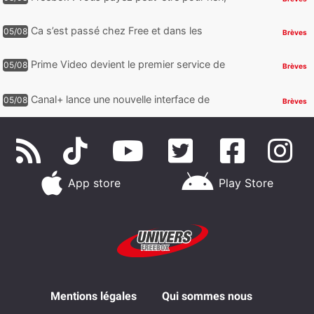
voici comment retrouver et supprimer vos
abonnements TV oubliés
Ca s’est passé chez Free et dans les
05/08
Brèves
télécoms : Free dénonce et agit, un nouvel
appareil pointe le bout de...
Prime Video devient le premier service de
05/08
Brèves
streaming à franchir un nouveau cap en
HDR avec ce lancement
Canal+ lance une nouvelle interface de
05/08
Brèves
navigation sur iOS
App store
Play Store
Mentions légales
Qui sommes nous