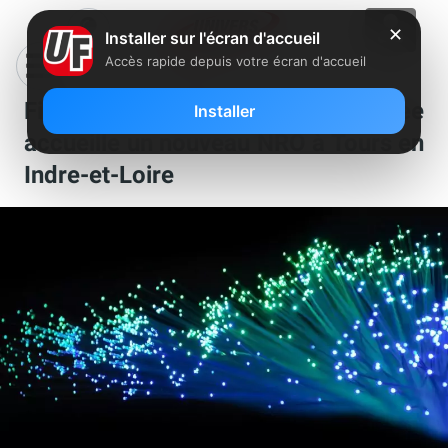
✕
Installer sur l'écran d'accueil
Accès rapide depuis votre écran d'accueil
Fibre : le réseau FTTH de Free
Installer
accueille un nouveau NRO à Tours en
Indre-et-Loire