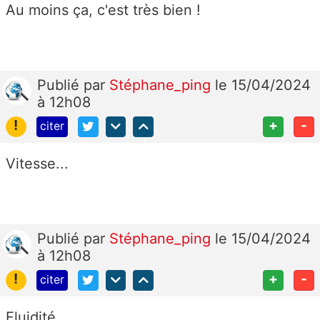
Au moins ça, c'est très bien !
Publié
par
Stéphane_ping
le 15/04/2024
à 12h08
!
+
-
citer
Vitesse...
Publié
par
Stéphane_ping
le 15/04/2024
à 12h08
!
+
-
citer
Fluidité ...