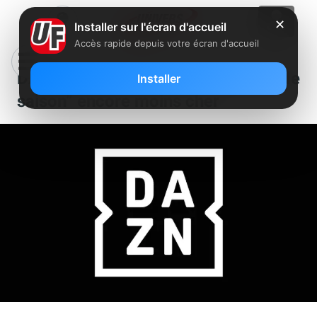
✕
Installer sur l'écran d'accueil
Accès rapide depuis votre écran d'accueil
DAZN lance un nouveau “Pass Fin de
Installer
saison” encore moins cher