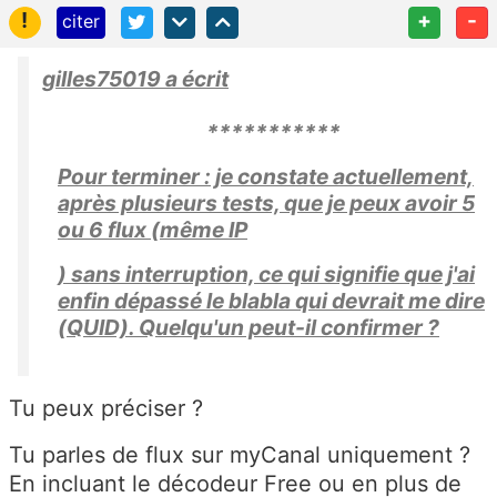
!
+
-
citer
gilles75019 a écrit
***********
Pour terminer : je constate actuellement,
après plusieurs tests, que je peux avoir 5
ou 6 flux (même IP
) sans interruption, ce qui signifie que j'ai
enfin dépassé le blabla qui devrait me dire
(QUID). Quelqu'un peut-il confirmer ?
Tu peux préciser ?
Tu parles de flux sur myCanal uniquement ?
En incluant le décodeur Free ou en plus de