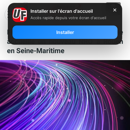
✕
Installer sur l'écran d'accueil
Accès rapide depuis votre écran d'accueil
Fibre : le réseau FTTH de Free
Installer
accueille un nouveau NRO à Rouen
en Seine-Maritime