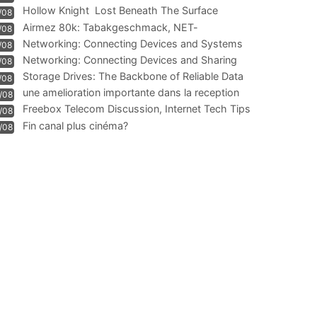
Hollow Knight  Lost Beneath The Surface
/08
Airmez 80k: Tabakgeschmack, NET-
/08
Technologie und Leistung im
Networking: Connecting Devices and Systems
/08
Networking: Connecting Devices and Sharing
/08
Information
Storage Drives: The Backbone of Reliable Data
/08
Management
une amelioration importante dans la reception
/08
WIFI
Freebox Telecom Discussion, Internet Tech Tips
/08
Communi
Fin canal plus cinéma?
/08