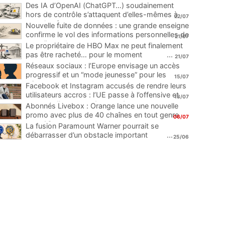
Des IA d’OpenAI (ChatGPT…) soudainement
hors de contrôle s’attaquent d’elles-mêmes à
22/07
une plateforme
...
Nouvelle fuite de données : une grande enseigne
confirme le vol des informations personnelles de
21/07
ses clients
...
Le propriétaire de HBO Max ne peut finalement
pas être racheté… pour le moment
...
21/07
Réseaux sociaux : l’Europe envisage un accès
progressif et un “mode jeunesse” pour les
15/07
mineurs
...
Facebook et Instagram accusés de rendre leurs
utilisateurs accros : l’UE passe à l’offensive et
13/07
menace d’une amende record
...
Abonnés Livebox : Orange lance une nouvelle
promo avec plus de 40 chaînes en tout genre
06/07
pour 1€
...
La fusion Paramount Warner pourrait se
débarrasser d’un obstacle important
...
25/06