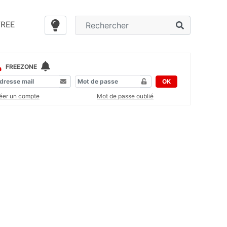
FREE
FREEZONE
OK
éer un compte
Mot de passe oublié