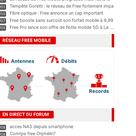
m
...
Tempête Goretti : le réseau de Free fortement impa
/01
...
Fibre optique : Free annonce un cap important
/10
pass
...
Free booste sans surcoût son forfait mobile à 9,99
/07
...
Free Pro lance son offre de flotte mobile 5G à La
...
/05
RÉSEAU FREE MOBILE
Antennes
Débits
Records
EN DIRECT DU FORUM
acces NAS depuis smartphone
/08
Comtpe free Orphélin?
/08