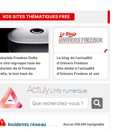
VOS SITES THÉMATIQUES FREE
utoriels Freebox Delta
Le blog de l'actualité
e site regroupe tous les
d'Univers Freebox
utoriels de la Freebox
Site dédié à l'actualité
elta, la box haut de
d'Univers Freebox et ses
amme de Free
applications mobiles, aux
forums, aux sites
Actuly
thématiques Actuly, à
L'info numérique
Freezone, etc.
Incidents réseau
Aucun DSLAM injoignable