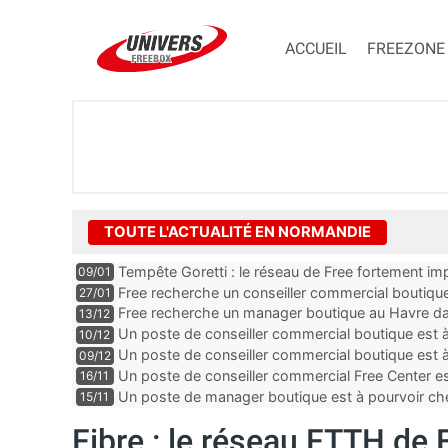
ACCUEIL
FREEZONE
TOUTE L'ACTUALITÉ EN NORMANDIE
Tempête Goretti : le réseau de Free fortement im
09/01
Free recherche un conseiller commercial boutique
27/01
Free recherche un manager boutique au Havre da
13/12
Un poste de conseiller commercial boutique est 
10/12
Calvados
Un poste de conseiller commercial boutique est à
09/12
département de la Seine-Maritime
Un poste de conseiller commercial Free Center es
16/11
département de la Manche
Un poste de manager boutique est à pourvoir ch
15/11
l’Orne
Fibre : le réseau FTTH de 