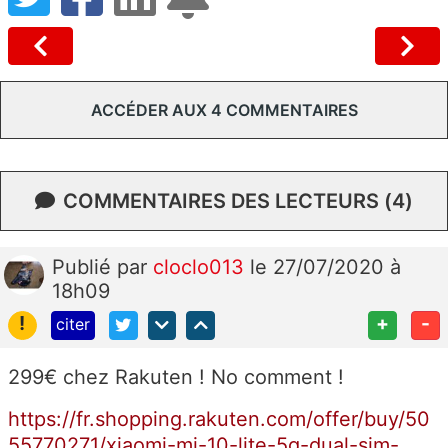
ACCÉDER AUX 4 COMMENTAIRES
COMMENTAIRES DES LECTEURS (4)
Publié
par
cloclo013
le 27/07/2020 à
18h09
!
+
-
citer
299€ chez Rakuten ! No comment !
https://fr.shopping.rakuten.com/offer/buy/50
55770271/xiaomi-mi-10-lite-5g-dual-sim-