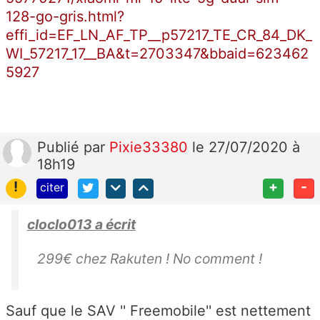
128-go-gris.html?
effi_id=EF_LN_AF_TP__p57217_TE_CR_84_DK_
WI_57217_17__BA&t=2703347&bbaid=623462
5927
Publié
par
Pixie33380
le 27/07/2020 à
18h19
!
+
-
citer
cloclo013 a écrit
299€ chez Rakuten ! No comment !
Sauf que le SAV '' Freemobile'' est nettement