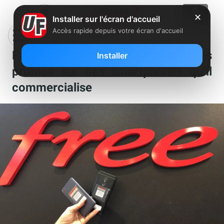
✕
Installer sur l'écran d'accueil
Accès rapide depuis votre écran d'accueil
Free Mobile lance de nouvelles
Installer
promos sur des smartphones qu’il
commercialise