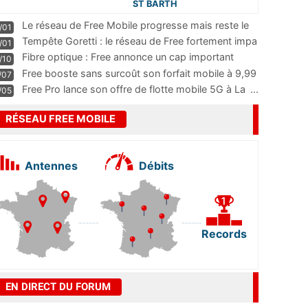
ST BARTH
Le réseau de Free Mobile progresse mais reste le
/01
m
...
Tempête Goretti : le réseau de Free fortement impa
/01
...
Fibre optique : Free annonce un cap important
/10
pass
...
Free booste sans surcoût son forfait mobile à 9,99
/07
...
Free Pro lance son offre de flotte mobile 5G à La
...
/05
RÉSEAU FREE MOBILE
Antennes
Débits
Records
EN DIRECT DU FORUM