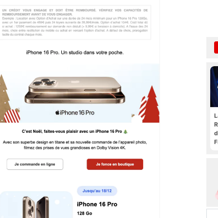
L
R
d
F
t