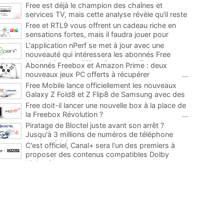
Free est déjà le champion des chaînes et
services TV, mais cette analyse révèle qu'il reste
encore au moins 141 ajouts possibles
...
Free et RTL9 vous offrent un cadeau riche en
sensations fortes, mais il faudra jouer pour
l'obtenir
...
L'application nPerf se met à jour avec une
nouveauté qui intéressera les abonnés Free
Mobile, Orange, SFR et Bouygues Telecom
...
Abonnés Freebox et Amazon Prime : deux
nouveaux jeux PC offerts à récupérer
...
Free Mobile lance officiellement les nouveaux
Galaxy Z Fold8 et Z Flip8 de Samsung avec des
promos et des cadeaux
...
Free doit-il lancer une nouvelle box à la place de
la Freebox Révolution ?
...
Piratage de Bloctel juste avant son arrêt ?
Jusqu'à 3 millions de numéros de téléphone
auraient fuité
...
C'est officiel, Canal+ sera l'un des premiers à
proposer des contenus compatibles Dolby
Vision 2
...