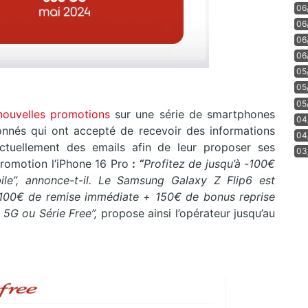
06
06
06
06
05
05
05
nouvelles promotions
sur une série de smartphones
04
nés qui ont accepté de recevoir des informations
04
ctuellement des emails afin de leur proposer ses
03
 promotion l’iPhone 16 Pro
:
“
Profitez de jusqu’à -100€
le”, annonce-t-il. Le Samsung Galaxy Z Flip6 est
“100€ de remise immédiate + 150€ de bonus reprise
 5G ou Série Free”,
propose ainsi l’opérateur jusqu’au