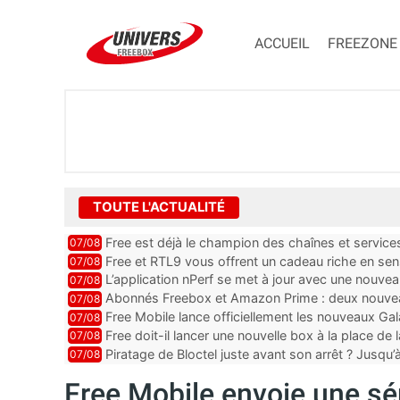
ACCUEIL
FREEZONE
TOUTE L'ACTUALITÉ
Free est déjà le champion des chaînes et services 
07/08
encore au moin...
Free et RTL9 vous offrent un cadeau riche en sens
07/08
l’obtenir
L’application nPerf se met à jour avec une nouvea
07/08
Mobile, Orange, SFR ...
Abonnés Freebox et Amazon Prime : deux nouveau
07/08
Free Mobile lance officiellement les nouveaux Ga
07/08
des promos et des cadeaux
Free doit-il lancer une nouvelle box à la place de
07/08
Piratage de Bloctel juste avant son arrêt ? Jusqu
07/08
auraient fuité
Free Mobile envoie une s