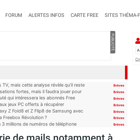
FORUM
ALERTES INFOS
CARTE FREE
SITES THÉMA-
PUBLICITÉ
Cr
TV, mais cette analyse révèle qu’il reste
Brèves
ations fortes, mais il faudra jouer pour
Brèves
uté qui intéressera les abonnés Free
Brèves
x jeux PC offerts à récupérer
Brèves
laxy Z Fold8 et Z Flip8 de Samsung avec
Brèves
 la Freebox Révolution ?
Brèves
’à 3 millions de numéros de téléphone
Brèves
érie de mails notamment à