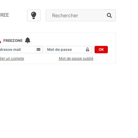
FREE
FREEZONE
OK
éer un compte
Mot de passe oublié