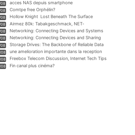
acces NAS depuis smartphone
/08
Comtpe free Orphélin?
/08
Hollow Knight  Lost Beneath The Surface
/08
Airmez 80k: Tabakgeschmack, NET-
/08
Technologie und Leistung im
Networking: Connecting Devices and Systems
/08
Networking: Connecting Devices and Sharing
/08
Information
Storage Drives: The Backbone of Reliable Data
/08
Management
une amelioration importante dans la reception
/08
WIFI
Freebox Telecom Discussion, Internet Tech Tips
/08
Communi
Fin canal plus cinéma?
/08