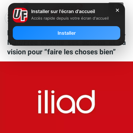
✕
Installer sur l'écran d'accueil
Accès rapide depuis votre écran d'accueil
Environnement, société, emploi…
Installer
Iliad/Free dévoile ses actions et sa
vision pour “faire les choses bien”