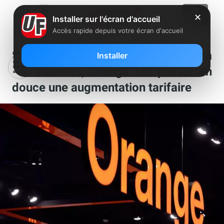
✕
Installer sur l'écran d'accueil
Accès rapide depuis votre écran d'accueil
Sous couvert d’astuces données à
Installer
ses abonnés, Orange fait passer en
douce une augmentation tarifaire