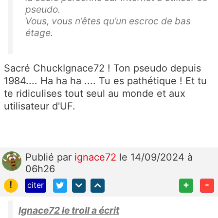
pseudo.
Vous, vous n’êtes qu’un escroc de bas
étage.
Sacré ChuckIgnace72 ! Ton pseudo depuis
1984.... Ha ha ha .... Tu es pathétique ! Et tu
te ridiculises tout seul au monde et aux
utilisateur d'UF.
Publié
par
ignace72
le 14/09/2024 à
06h26
!
+
-
citer
Ignace72 le troll a écrit