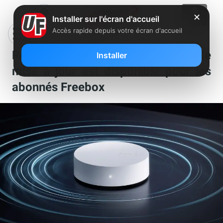
✕
Installer sur l'écran d'accueil
Accès rapide depuis votre écran d'accueil
Répéteur WiFi de Free : une nouvelle
Installer
mise à jour est disponible pour les
abonnés Freebox