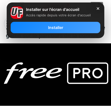
✕
Installer sur l'écran d'accueil
Accès rapide depuis votre écran d'accueil
Free Pro va organiser un escape
Installer
game sur le parcours de la donnée