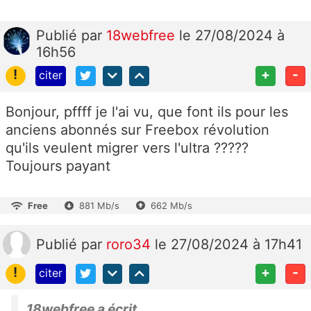
Publié
par
18webfree
le 27/08/2024 à
16h56
!
+
-
citer
Bonjour, pffff je l'ai vu, que font ils pour les
anciens abonnés sur Freebox révolution
qu'ils veulent migrer vers l'ultra ?????
Toujours payant
Free
881 Mb/s
662 Mb/s
Publié
par
roro34
le 27/08/2024 à 17h41
!
+
-
citer
18webfree a écrit