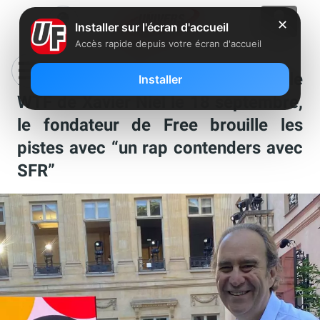
✕
Installer sur l'écran d'accueil
Accès rapide depuis votre écran d'accueil
L’Olympia annonce un spectacle
Installer
WTF de Xavier Niel le 18 septembre,
le fondateur de Free brouille les
pistes avec “un rap contenders avec
SFR”