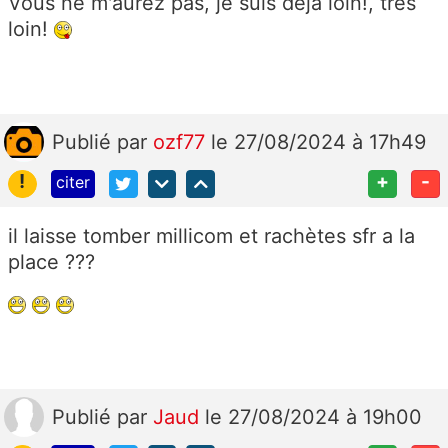
Vous ne m'aurez pas, je suis déjà loin!, très
loin!
Publié
par
ozf77
le 27/08/2024 à 17h49
!
+
-
citer
il laisse tomber millicom et rachètes sfr a la
place ???
Publié
par
Jaud
le 27/08/2024 à 19h00