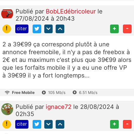
Publié
par
BobLEdébricoleur
le
27/08/2024 à 20h43
!
+
-
citer
2 a 39€99 ça correspond plutôt à une
annonce freemobile, il n'y a pas de freebox à
2€ et au maximum c'est plus que 39€99 alors
que les forfaits mobile il y a eu une offre VP
à 39€99 il y a fort longtemps...
Free Mobile
105 Mb/s
6.51 Mb/s
Publié
par
ignace72
le 28/08/2024 à
02h35
!
+
-
citer