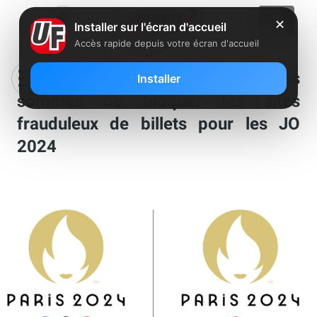
✕
Installer sur l'écran d'accueil
Accès rapide depuis votre écran d'accueil
Orange, Free, SFR et Bouygues
Installer
sommés de bloquer les sites
frauduleux de billets pour les JO
2024