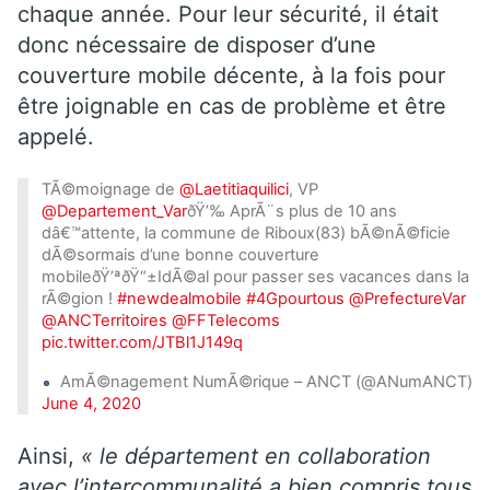
chaque année. Pour leur sécurité, il était
donc nécessaire de disposer d’une
couverture mobile décente, à la fois pour
être joignable en cas de problème et être
appelé.
TÃ©moignage de
@Laetitiaquilici
, VP
@Departement_Var
ðŸ’‰ AprÃ¨s plus de 10 ans
dâ€™attente, la commune de Riboux(83) bÃ©nÃ©ficie
dÃ©sormais d’une bonne couverture
mobileðŸ’ªðŸ“±IdÃ©al pour passer ses vacances dans la
rÃ©gion !
#newdealmobile
#4Gpourtous
@PrefectureVar
@ANCTerritoires
@FFTelecoms
pic.twitter.com/JTBl1J149q
AmÃ©nagement NumÃ©rique – ANCT (@ANumANCT)
June 4, 2020
Ainsi,
« le département en collaboration
avec l’intercommunalité a bien compris tous