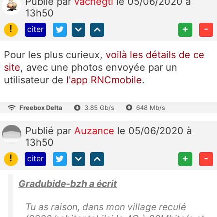
Publié
par
vachegti
le 05/06/2020 à
13h50
!
+
-
citer
Pour les plus curieux,
voilà les détails de ce
site
, avec une photos envoyée par un
utilisateur de
l'app RNCmobile
.
Freebox Delta
3.85 Gb/s
648 Mb/s
Publié
par
Auzance
le 05/06/2020 à
13h50
!
+
-
citer
Gradubide-bzh a écrit
Tu as raison, dans mon village reculé