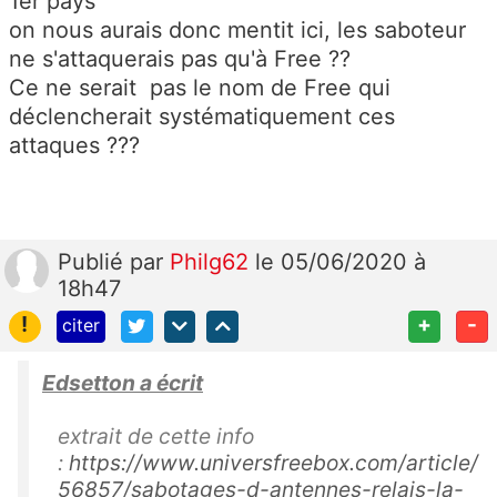
1er pays
on nous aurais donc mentit ici, les saboteur
ne s'attaquerais pas qu'à Free ??
Ce ne serait pas le nom de Free qui
déclencherait systématiquement ces
attaques ???
Publié
par
Philg62
le 05/06/2020 à
18h47
!
+
-
citer
Edsetton a écrit
extrait de cette info
:
https://www.universfreebox.com/article/
56857/sabotages-d-antennes-relais-la-