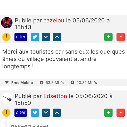
Publié
par
cazelou
le 05/06/2020 à
15h43
!
+
-
citer
Merci aux touristes car sans eux les quelques
âmes du village pouvaient attendre
longtemps !
Free Mobile
63.8 Mb/s
20.32 Mb/s
Publié
par
Edsetton
le 05/06/2020 à
15h50
!
+
-
citer