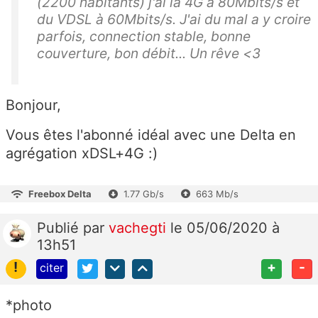
(2200 habitants) j'ai la 4G à 80Mbits/s et
du VDSL à 60Mbits/s. J'ai du mal a y croire
parfois, connection stable, bonne
couverture, bon débit... Un rêve <3
Bonjour,
Vous êtes l'abonné idéal avec une Delta en
agrégation xDSL+4G :)
Freebox Delta
1.77 Gb/s
663 Mb/s
Publié
par
vachegti
le 05/06/2020 à
13h51
!
+
-
citer
*photo