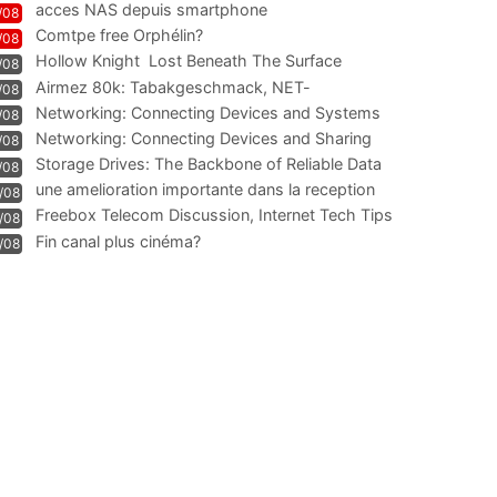
acces NAS depuis smartphone
/08
Comtpe free Orphélin?
/08
Hollow Knight  Lost Beneath The Surface
/08
Airmez 80k: Tabakgeschmack, NET-
/08
Technologie und Leistung im
Networking: Connecting Devices and Systems
/08
Networking: Connecting Devices and Sharing
/08
Information
Storage Drives: The Backbone of Reliable Data
/08
Management
une amelioration importante dans la reception
/08
WIFI
Freebox Telecom Discussion, Internet Tech Tips
/08
Communi
Fin canal plus cinéma?
/08