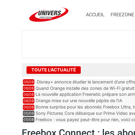
ACCUEIL
FREEZONE
TOUTE L'ACTUALITÉ
Disney+ annonce étudier le lancement d’une offre
06/08
Quand Orange installe des zones de Wi-Fi gratui
06/08
La nouvelle application Freenetic prépare son arr
06/08
abonnés Freebox, testez la
Orange mise sur une nouvelle pépite de l’IA
06/08
Bonne surprise pour les abonnés Freebox Ultra, t
06/08
inclus
Sony Pictures Core débarque sur Prime Video avec
05/08
Freebox : vous payez peut-être pour rien, voici
05/08
abonnements TV oubliés
Freebox Connect : les ab