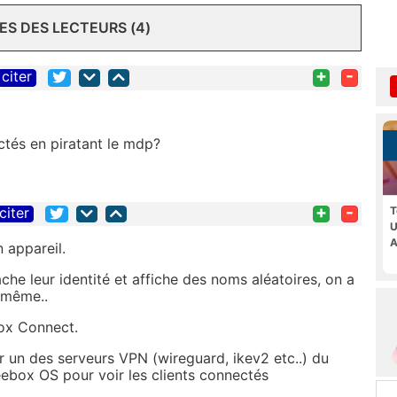
S DES LECTEURS (4)
+
-
citer
ctés en piratant le mdp?
+
-
citer
T
U
A
 appareil.
che leur identité et affiche des noms aléatoires, on a
 même..
box Connect.
ur un des serveurs VPN (wireguard, ikev2 etc..) du
reebox OS pour voir les clients connectés