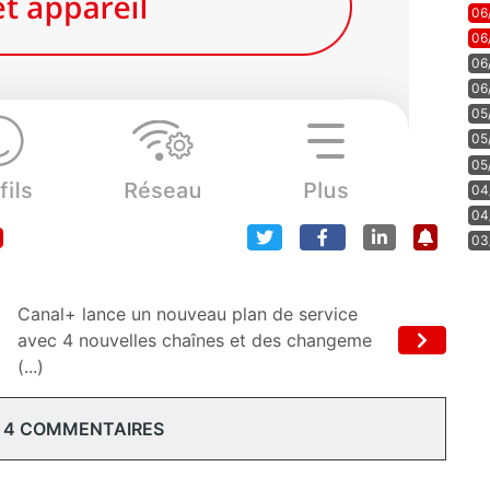
06
06
06
06
05
05
05
04
04
03
Canal+ lance un nouveau plan de service
avec 4 nouvelles chaînes et des changeme
(...)
 4 COMMENTAIRES