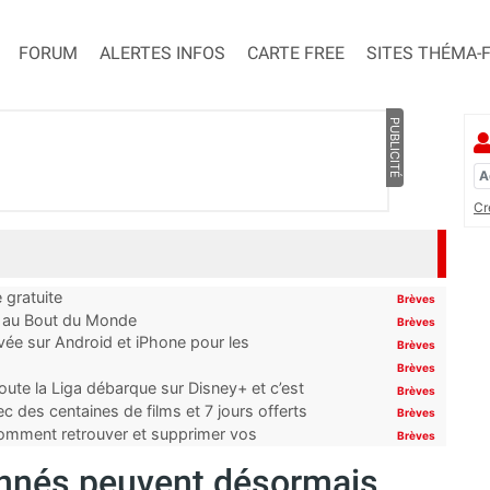
FORUM
ALERTES INFOS
CARTE FREE
SITES THÉMA-
PUBLICITÉ
Cr
 gratuite
Brèves
t au Bout du Monde
Brèves
ivée sur Android et iPhone pour les
Brèves
Brèves
oute la Liga débarque sur Disney+ et c’est
Brèves
 des centaines de films et 7 jours offerts
Brèves
 comment retrouver et supprimer vos
Brèves
onnés peuvent désormais