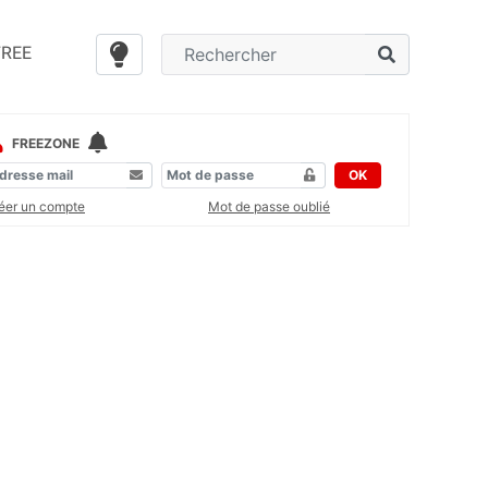
FREE
FREEZONE
OK
éer un compte
Mot de passe oublié