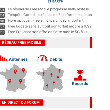
ST BARTH
Le réseau de Free Mobile progresse mais reste le
/01
m
...
Tempête Goretti : le réseau de Free fortement impa
/01
...
Fibre optique : Free annonce un cap important
/10
pass
...
Free booste sans surcoût son forfait mobile à 9,99
/07
...
Free Pro lance son offre de flotte mobile 5G à La
...
/05
RÉSEAU FREE MOBILE
Antennes
Débits
Records
EN DIRECT DU FORUM