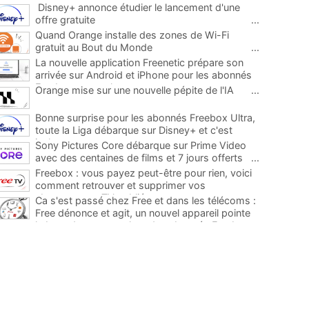
Disney+ annonce étudier le lancement d'une
offre gratuite
...
Quand Orange installe des zones de Wi-Fi
gratuit au Bout du Monde
...
La nouvelle application Freenetic prépare son
arrivée sur Android et iPhone pour les abonnés
Freebox, testez la
...
Orange mise sur une nouvelle pépite de l'IA
...
Bonne surprise pour les abonnés Freebox Ultra,
toute la Liga débarque sur Disney+ et c'est
inclus
...
Sony Pictures Core débarque sur Prime Video
avec des centaines de films et 7 jours offerts
...
Freebox : vous payez peut-être pour rien, voici
comment retrouver et supprimer vos
abonnements TV oubliés
...
Ca s'est passé chez Free et dans les télécoms :
Free dénonce et agit, un nouvel appareil pointe
le bout de son nez chez des abonnés Freebox...
...