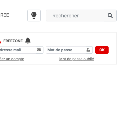
FREE
FREEZONE
OK
éer un compte
Mot de passe oublié