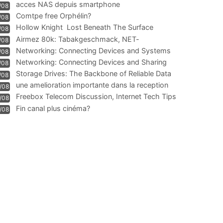
acces NAS depuis smartphone
/08
Comtpe free Orphélin?
/08
Hollow Knight  Lost Beneath The Surface
/08
Airmez 80k: Tabakgeschmack, NET-
/08
Technologie und Leistung im
Networking: Connecting Devices and Systems
/08
Networking: Connecting Devices and Sharing
/08
Information
Storage Drives: The Backbone of Reliable Data
/08
Management
une amelioration importante dans la reception
/08
WIFI
Freebox Telecom Discussion, Internet Tech Tips
/08
Communi
Fin canal plus cinéma?
/08