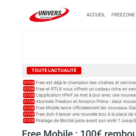
ACCUEIL
FREEZONE
TOUTE L'ACTUALITÉ
Free est déjà le champion des chaînes et services 
07/08
encore au moin...
Free et RTL9 vous offrent un cadeau riche en sens
07/08
l’obtenir
L’application nPerf se met à jour avec une nouvea
07/08
Mobile, Orange, SFR ...
Abonnés Freebox et Amazon Prime : deux nouveau
07/08
Free Mobile lance officiellement les nouveaux Ga
07/08
des promos et des cadeaux
Free doit-il lancer une nouvelle box à la place de
07/08
Piratage de Bloctel juste avant son arrêt ? Jusqu
07/08
auraient fuité
Free Mobile : 100€ rembou