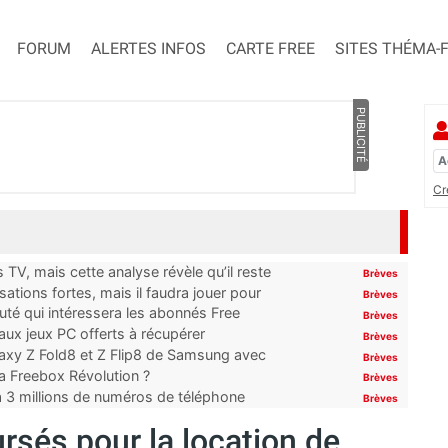
FORUM
ALERTES INFOS
CARTE FREE
SITES THÉMA-
PUBLICITÉ
Cr
TV, mais cette analyse révèle qu’il reste
Brèves
ations fortes, mais il faudra jouer pour
Brèves
uté qui intéressera les abonnés Free
Brèves
x jeux PC offerts à récupérer
Brèves
laxy Z Fold8 et Z Flip8 de Samsung avec
Brèves
 la Freebox Révolution ?
Brèves
’à 3 millions de numéros de téléphone
Brèves
rsés pour la location de