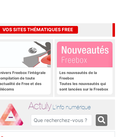
VOS SITES THÉMATIQUES FREE
nivers Freebox l'intégrale
Les nouveautés de la
ompilation de toute
Freebox
'actualité de Free et des
Toutes les nouveautés qui
élécoms
sont lancées sur le Freebox
Révolution, Freebox Mini 4K
et Freebox Crystal
Actuly
L'info numérique