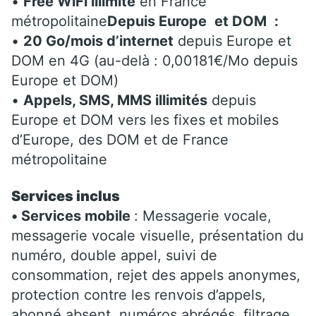
•
Free WiFi illimité
en France
métropolitaine
Depuis Europe
et DOM
:
•
20 Go/mois d’internet
depuis Europe et
DOM en 4G (au-delà : 0,00181€/Mo depuis
Europe et DOM)
•
Appels, SMS, MMS illimités
depuis
Europe et DOM vers les fixes et mobiles
d’Europe, des DOM et de France
métropolitaine
Services inclus
• Services mobile
: Messagerie vocale,
messagerie vocale visuelle, présentation du
numéro, double appel, suivi de
consommation, rejet des appels anonymes,
protection contre les renvois d’appels,
abonné absent, numéros abrégés, filtrage