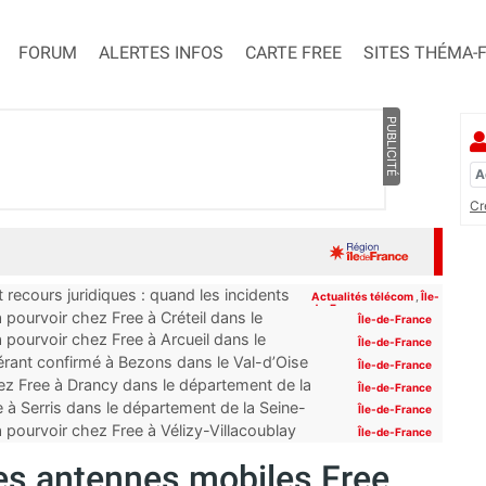
FORUM
ALERTES INFOS
CARTE FREE
SITES THÉMA-
PUBLICITÉ
Cr
 recours juridiques : quand les incidents
Actualités télécom
,
Île-
de-France
pourvoir chez Free à Créteil dans le
Île-de-France
 pourvoir chez Free à Arcueil dans le
Île-de-France
érant confirmé à Bezons dans le Val-d’Oise
Île-de-France
z Free à Drancy dans le département de la
Île-de-France
 à Serris dans le département de la Seine-
Île-de-France
 pourvoir chez Free à Vélizy-Villacoublay
Île-de-France
des antennes mobiles Free