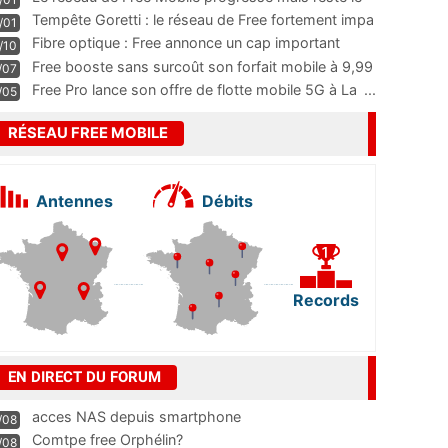
m
...
Tempête Goretti : le réseau de Free fortement impa
/01
...
Fibre optique : Free annonce un cap important
/10
pass
...
Free booste sans surcoût son forfait mobile à 9,99
/07
...
Free Pro lance son offre de flotte mobile 5G à La
...
/05
RÉSEAU FREE MOBILE
Antennes
Débits
Records
EN DIRECT DU FORUM
acces NAS depuis smartphone
/08
Comtpe free Orphélin?
/08