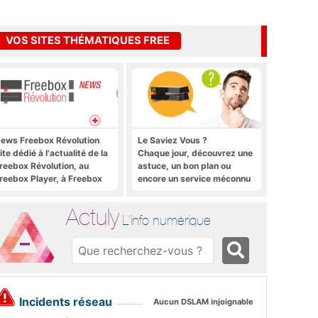
VOS SITES THÉMATIQUES FREE
ews Freebox Révolution
Le Saviez Vous ?
ite dédié à l'actualité de la
Chaque jour, découvrez une
reebox Révolution, au
astuce, un bon plan ou
reebox Player, à Freebox
encore un service méconnu
S, Freebox TV, etc.
sur la Freebox et sur Free
Mobile
Actuly
L'info numérique
Incidents réseau
Aucun DSLAM injoignable