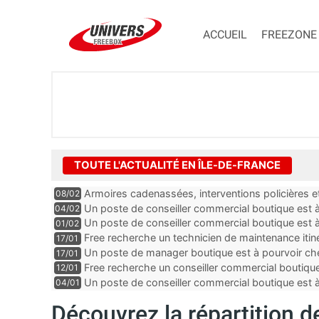
ACCUEIL
FREEZONE
TOUTE L'ACTUALITÉ EN ÎLE-DE-FRANCE
Armoires cadenassées, interventions policières et
08/02
de la fibre ne peuvent plus durer
Un poste de conseiller commercial boutique est à 
04/02
département du Val-de-Marne
Un poste de conseiller commercial boutique est à
01/02
département du Val-de-Marne
Free recherche un technicien de maintenance itin
17/01
Un poste de manager boutique est à pourvoir che
17/01
Seine-Saint-Denis
Free recherche un conseiller commercial boutique
12/01
et-Marne
Un poste de conseiller commercial boutique est à
04/01
dans les Yvelines
Découvrez la répartition 