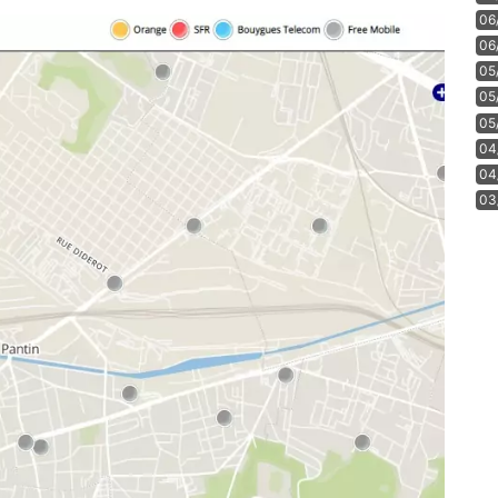
06
06
05
05
05
04
04
03