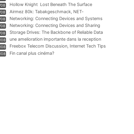
Hollow Knight  Lost Beneath The Surface
/08
Airmez 80k: Tabakgeschmack, NET-
/08
Technologie und Leistung im
Networking: Connecting Devices and Systems
/08
Networking: Connecting Devices and Sharing
/08
Information
Storage Drives: The Backbone of Reliable Data
/08
Management
une amelioration importante dans la reception
/08
WIFI
Freebox Telecom Discussion, Internet Tech Tips
/08
Communi
Fin canal plus cinéma?
/08