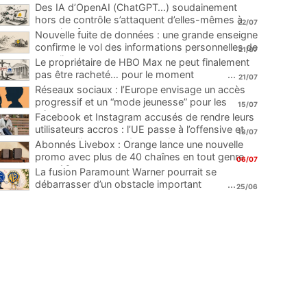
Des IA d’OpenAI (ChatGPT…) soudainement
hors de contrôle s’attaquent d’elles-mêmes à
22/07
une plateforme
...
Nouvelle fuite de données : une grande enseigne
confirme le vol des informations personnelles de
21/07
ses clients
...
Le propriétaire de HBO Max ne peut finalement
pas être racheté… pour le moment
...
21/07
Réseaux sociaux : l’Europe envisage un accès
progressif et un “mode jeunesse” pour les
15/07
mineurs
...
Facebook et Instagram accusés de rendre leurs
utilisateurs accros : l’UE passe à l’offensive et
13/07
menace d’une amende record
...
Abonnés Livebox : Orange lance une nouvelle
promo avec plus de 40 chaînes en tout genre
06/07
pour 1€
...
La fusion Paramount Warner pourrait se
débarrasser d’un obstacle important
...
25/06