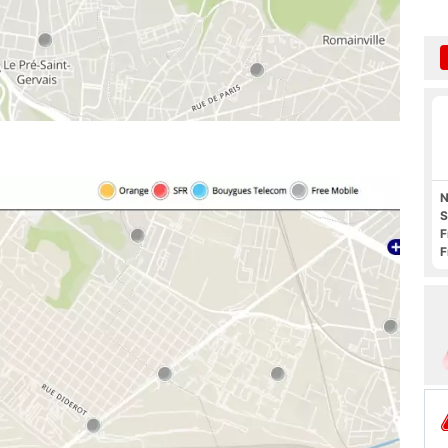
N
S
F
F
O