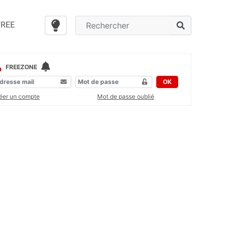
FREE
FREEZONE
OK
éer un compte
Mot de passe oublié