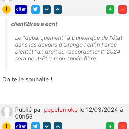
!
+
-
citer
client2free a écrit
Le "débarquement" à Dunkerque de l'état
dans les devoirs d'Orange ! enfin ! avec
bientôt "un droit au raccordement" 2024
sera peut-être mon année fibre..
On te le souhaite !
Publié
par
pepelemoko
le 12/03/2024 à
09h55
!
+
-
citer