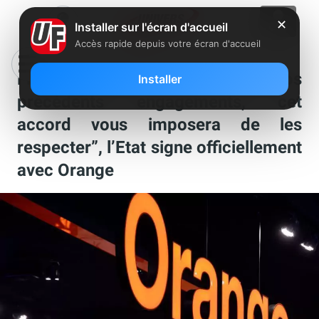
✕
Installer sur l'écran d'accueil
Accès rapide depuis votre écran d'accueil
Fibre : “vous n’avez pas honoré vos
Installer
précédents engagements, cet
accord vous imposera de les
respecter”, l’Etat signe officiellement
avec Orange