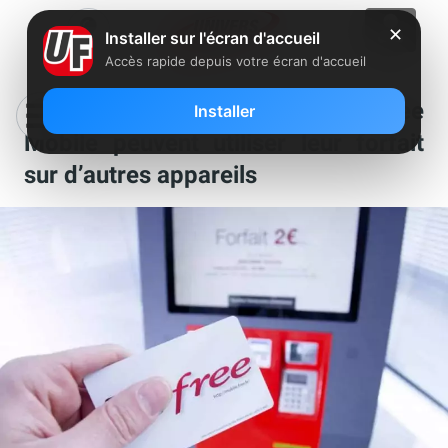
✕
Installer sur l'écran d'accueil
Accès rapide depuis votre écran d'accueil
Le saviez-vous : les abonnés Free
Installer
Mobile peuvent utiliser leur forfait
sur d’autres appareils