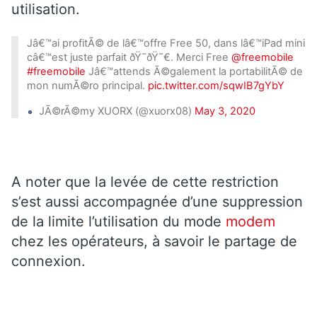
utilisation.
Jâ€™ai profitÃ© de lâ€™offre Free 50, dans lâ€™iPad mini
câ€™est juste parfait ðŸ˜ðŸ˜€. Merci Free
@freemobile
#freemobile
Jâ€™attends Ã©galement la portabilitÃ© de
mon numÃ©ro principal.
pic.twitter.com/sqwIB7gYbY
JÃ©rÃ©my XUORX (@xuorx08)
May 3, 2020
A noter que la levée de cette restriction
s’est aussi accompagnée d’une suppression
de la limite l’utilisation du mode
modem
chez les opérateurs, à savoir le partage de
connexion.