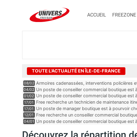
ACCUEIL
FREEZONE
TOUTE L'ACTUALITÉ EN ÎLE-DE-FRANCE
Armoires cadenassées, interventions policières et
08/02
de la fibre ne peuvent plus durer
Un poste de conseiller commercial boutique est à 
04/02
département du Val-de-Marne
Un poste de conseiller commercial boutique est à
01/02
département du Val-de-Marne
Free recherche un technicien de maintenance itin
17/01
Un poste de manager boutique est à pourvoir che
17/01
Seine-Saint-Denis
Free recherche un conseiller commercial boutique
12/01
et-Marne
Un poste de conseiller commercial boutique est à
04/01
dans les Yvelines
Découvrez la répartition 