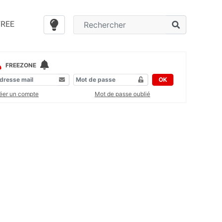
FREE
FREEZONE
OK
éer un compte
Mot de passe oublié