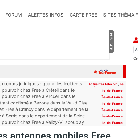
FORUM
ALERTES INFOS
CARTE FREE
SITES THÉMA-
PUBLICITÉ
Cr
 recours juridiques : quand les incidents
Actualités télécom
,
Île-
de-France
pourvoir chez Free à Créteil dans le
Île-de-France
 pourvoir chez Free à Arcueil dans le
Île-de-France
érant confirmé à Bezons dans le Val-d’Oise
Île-de-France
z Free à Drancy dans le département de la
Île-de-France
 à Serris dans le département de la Seine-
Île-de-France
 pourvoir chez Free à Vélizy-Villacoublay
Île-de-France
des antennes mobiles Free