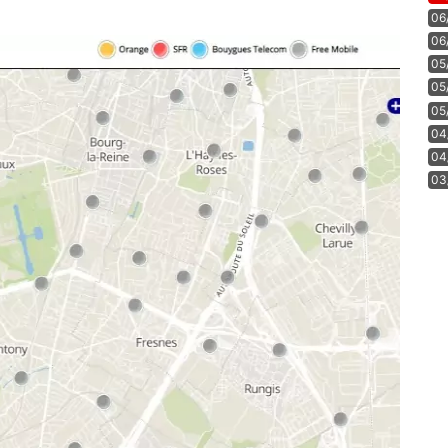
06
06
05
05
05
04
04
03