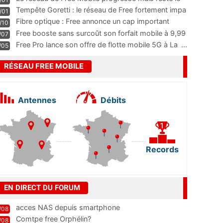
m
...
Tempête Goretti : le réseau de Free fortement impa
/01
...
Fibre optique : Free annonce un cap important
/10
pass
...
Free booste sans surcoût son forfait mobile à 9,99
/07
...
Free Pro lance son offre de flotte mobile 5G à La
...
/05
RÉSEAU FREE MOBILE
Antennes
Débits
Records
EN DIRECT DU FORUM
acces NAS depuis smartphone
/08
Comtpe free Orphélin?
/08