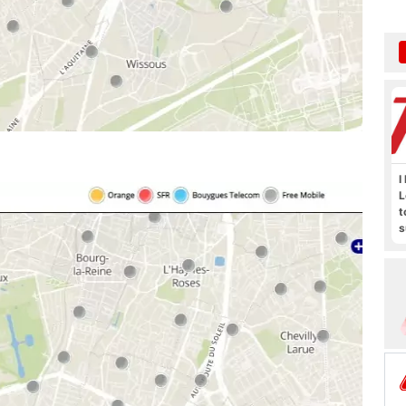
I
L
t
s
M
b