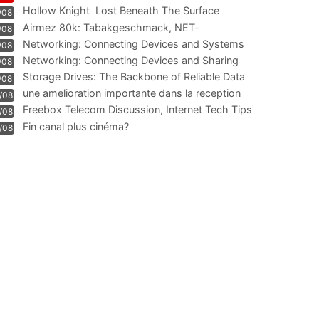
Hollow Knight  Lost Beneath The Surface
/08
Airmez 80k: Tabakgeschmack, NET-
/08
Technologie und Leistung im
Networking: Connecting Devices and Systems
/08
Networking: Connecting Devices and Sharing
/08
Information
Storage Drives: The Backbone of Reliable Data
/08
Management
une amelioration importante dans la reception
/08
WIFI
Freebox Telecom Discussion, Internet Tech Tips
/08
Communi
Fin canal plus cinéma?
/08