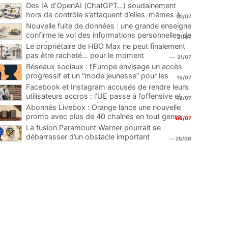
Des IA d’OpenAI (ChatGPT…) soudainement
hors de contrôle s’attaquent d’elles-mêmes à
22/07
une plateforme
...
Nouvelle fuite de données : une grande enseigne
confirme le vol des informations personnelles de
21/07
ses clients
...
Le propriétaire de HBO Max ne peut finalement
pas être racheté… pour le moment
...
21/07
Réseaux sociaux : l’Europe envisage un accès
progressif et un “mode jeunesse” pour les
15/07
mineurs
...
Facebook et Instagram accusés de rendre leurs
utilisateurs accros : l’UE passe à l’offensive et
13/07
menace d’une amende record
...
Abonnés Livebox : Orange lance une nouvelle
promo avec plus de 40 chaînes en tout genre
06/07
pour 1€
...
La fusion Paramount Warner pourrait se
débarrasser d’un obstacle important
...
25/06