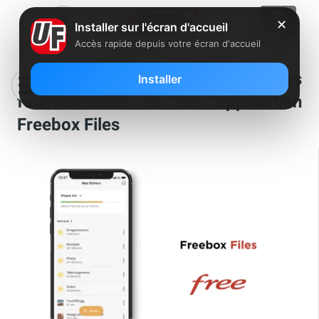
✕
Installer sur l'écran d'accueil
Accès rapide depuis votre écran d'accueil
Free lance de nouvelles
Installer
fonctionnalités sur son application
Freebox Files