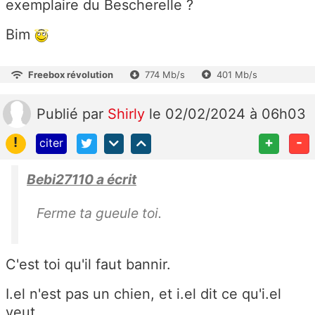
exemplaire du Bescherelle ?
Bim
Freebox révolution
774 Mb/s
401 Mb/s
Publié
par
Shirly
le 02/02/2024 à 06h03
!
+
-
citer
Bebi27110 a écrit
Ferme ta gueule toi.
C'est toi qu'il faut bannir.
I.el n'est pas un chien, et i.el dit ce qu'i.el
veut.