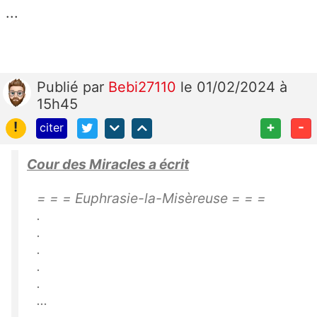
...
Publié
par
Bebi27110
le 01/02/2024 à
15h45
!
+
-
citer
Cour des Miracles a écrit
= = = Euphrasie-la-Misèreuse = = =
.
.
.
.
.
...
.