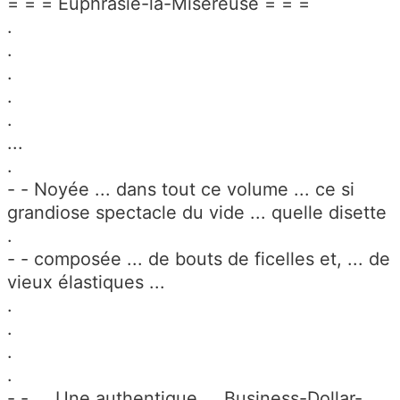
= = = Euphrasie-la-Misèreuse = = =
.
.
.
.
.
...
.
- - Noyée ... dans tout ce volume ... ce si
grandiose spectacle du vide ... quelle disette
.
- - composée ... de bouts de ficelles et, ... de
vieux élastiques ...
.
.
.
.
- - ... Une authentique ... Business-Dollar-