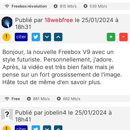
Freebox révolution
815 Mb/s
539 Mb/s
Publié
par
18webfree
le 25/01/2024 à
18h31
!
+
-
citer
Bonjour, la nouvelle Freebox V9 avec un
style futuriste. Personnellement, j'adore.
Après, la vidéo est très bien faite mais je
pense sur un fort grossissement de l'image.
Hâte tout de même d'en savoir plus.
Free
881 Mb/s
662 Mb/s
Publié
par
jobelin4
le 25/01/2024 à
18h41
!
citer