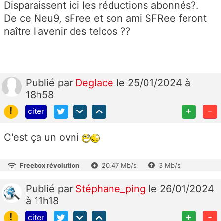
Disparaissent ici les réductions abonnés?.
De ce Neu9, sFree et son ami SFRee feront
naître l'avenir des telcos ??
Publié
par
Deglace
le 25/01/2024 à
18h58
!
+
-
citer
C'est ça un ovni
Freebox révolution
20.47 Mb/s
3 Mb/s
Publié
par
Stéphane_ping
le 26/01/2024
à 11h18
!
+
-
citer