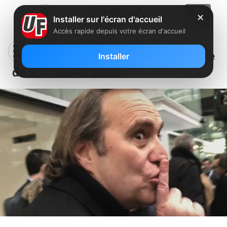
✕
Installer sur l'écran d'accueil
Accès rapide depuis votre écran d'accueil
Clin d’oeil : Xavier Niel tease la sortie
Installer
de son nouvel album